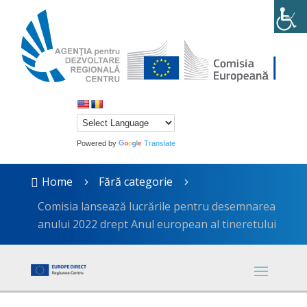
Powered by
Translate
Home
Fără categorie

5
5
Comisia lansează lucrările pentru desemnarea
anului 2022 drept Anul european al tineretului