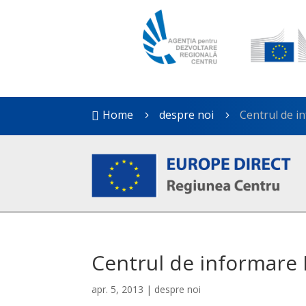
Home
despre noi
Centrul de i

5
5
Centrul de informare
apr. 5, 2013
|
despre noi