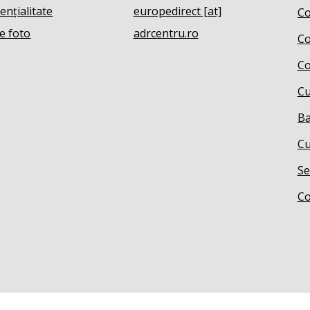
ențialitate
europedirect [at]
Co
e foto
adrcentru.ro
Co
Co
Cu
Ba
Cu
Se
Co