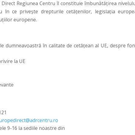
Direct Regiunea Centru îl constituie îmbunătăţirea nivelulu
 în ce priveşte drepturile cetăţenilor, legislaţia europe
tuţiilor europene.
ile dumneavoastră în calitate de cetăţean al UE, despre fon
rivire la UE
levante
 121
uropedirect@adrcentru.ro
rele 9-16 la sediile noastre din