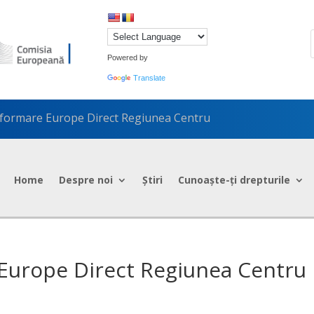
Powered by
Translate
nformare Europe Direct Regiunea Centru
Home
Despre noi
Știri
Cunoaște-ți drepturile
 Europe Direct Regiunea Centru