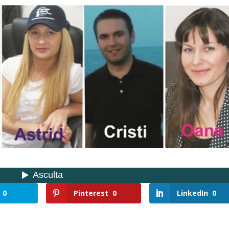
0
Pinterest
0
LinkedIn
0