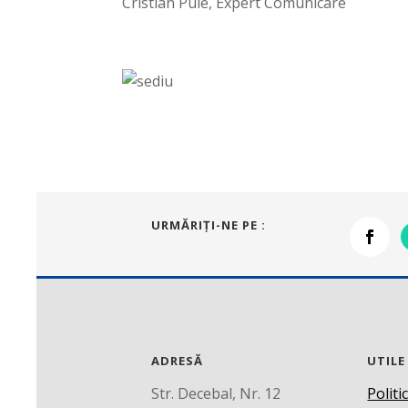
Cristian Puie, Expert Comunicare
URMĂRIŢI-NE PE :
ADRESĂ
UTILE
Str. Decebal, Nr. 12
Politi