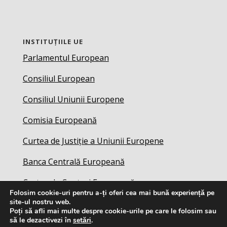
INSTITUȚIILE UE
Parlamentul European
Consiliul European
Consiliul Uniunii Europene
Comisia Europeană
Curtea de Justiție a Uniunii Europene
Banca Centrală Europeană
Curtea de Conturi Europeană
Folosim cookie-uri pentru a-ți oferi cea mai bună experiență pe
site-ul nostru web.
Serviciul European de Acțiune Externă
Poți să afli mai multe despre cookie-urile pe care le folosim sau
să le dezactivezi în
setări
.
Comitetul Economic și Social European