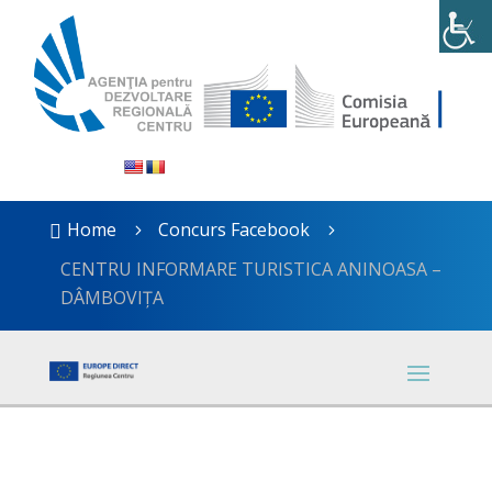
Home
Concurs Facebook

5
5
CENTRU INFORMARE TURISTICA ANINOASA –
DÂMBOVIȚA