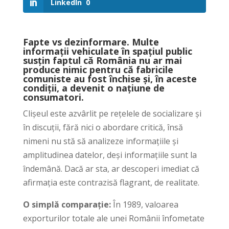
LinkedIn
0
Fapte vs dezinformare. Multe
informații vehiculate în spațiul public
susțin faptul că România nu ar mai
produce nimic pentru că fabricile
comuniste au fost închise și, în aceste
condiții, a devenit o națiune de
consumatori.
Clișeul este azvârlit pe rețelele de socializare și
în discuții, fără nici o abordare critică, însă
nimeni nu stă să analizeze informațiile și
amplitudinea datelor, deși informațiile sunt la
îndemână. Dacă ar sta, ar descoperi imediat că
afirmația este contrazisă flagrant, de realitate.
O simplă comparație:
În 1989, valoarea
exporturilor totale ale unei Românii înfometate