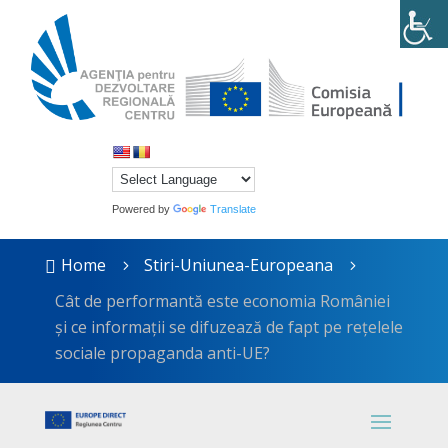
Powered by
Translate
Home
Stiri-Uniunea-Europeana

5
5
Cât de performantă este economia României
și ce informații se difuzează de fapt pe rețelele
sociale propaganda anti-UE?