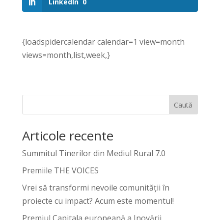
LinkedIn
0
{loadspidercalendar calendar=1 view=month
views=month,list,week,}
Caută
Articole recente
Summitul Tinerilor din Mediul Rural 7.0
Premiile THE VOICES
Vrei să transformi nevoile comunității în
proiecte cu impact? Acum este momentul!
Premiul Capitala europeană a Inovării