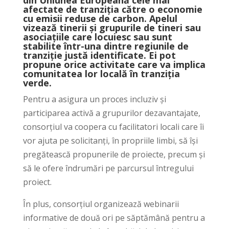
din Uniunea Europeană cele mai
afectate de tranziția către o economie
cu emisii reduse de carbon. Apelul
vizează tinerii și grupurile de tineri sau
asociațiile care locuiesc sau sunt
stabilite într-una dintre regiunile de
tranziție justă identificate. Ei pot
propune orice activitate care va implica
comunitatea lor locală în tranziția
verde.
Pentru a asigura un proces incluziv și
participarea activă a grupurilor dezavantajate,
consorțiul va coopera cu facilitatori locali care îi
vor ajuta pe solicitanți, în propriile limbi, să își
pregătească propunerile de proiecte, precum și
să le ofere îndrumări pe parcursul întregului
proiect.
În plus, consorțiul organizează webinarii
informative de două ori pe săptămână pentru a