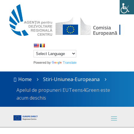
Powered by
Translate
Home
Stiri-Uniunea-Europeana

5
5
Apelul de propuneri EUTeens4Green este
acum deschis