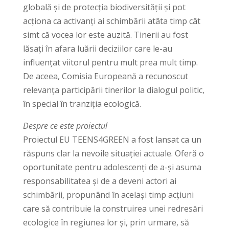
globală și de protecția biodiversității și pot
acționa ca activanți ai schimbării atâta timp cât
simt că vocea lor este auzită. Tinerii au fost
lăsați în afara luării deciziilor care le-au
influențat viitorul pentru mult prea mult timp.
De aceea, Comisia Europeană a recunoscut
relevanța participării tinerilor la dialogul politic,
în special în tranziția ecologică.
Despre ce este proiectul
Proiectul EU TEENS4GREEN a fost lansat ca un
răspuns clar la nevoile situației actuale. Oferă o
oportunitate pentru adolescenți de a-și asuma
responsabilitatea și de a deveni actori ai
schimbării, propunând în același timp acțiuni
care să contribuie la construirea unei redresări
ecologice în regiunea lor și, prin urmare, să