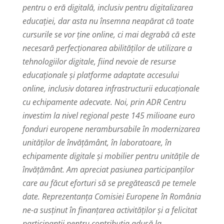
pentru o eră digitală, inclusiv pentru digitalizarea
educației, dar asta nu însemna neapărat că toate
cursurile se vor ține online, ci mai degrabă că este
necesară perfecționarea abilităților de utilizare a
tehnologiilor digitale, fiind nevoie de resurse
educaționale și platforme adaptate accesului
online, inclusiv dotarea infrastructurii educaționale
cu echipamente adecvate. Noi, prin ADR Centru
investim la nivel regional peste 145 milioane euro
fonduri europene nerambursabile în modernizarea
unităților de învățământ, în laboratoare, în
echipamente digitale și mobilier pentru unitățile de
învățământ.
Am apreciat pasiunea participanților
care au făcut eforturi să se pregătească pe temele
date. Reprezentanța Comisiei Europene în România
ne-a susținut în finanțarea activităților și a felicitat
participanții pentru contribuția adusă la