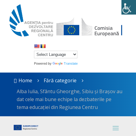
Powered by
Translate
Home
Fără categorie

5
5
Alba Iulia, Sfântu Gheorghe, Sibiu și Brașov au
dat cele mai bune echipe la dezbaterile pe
tema educației din Regiunea Centru