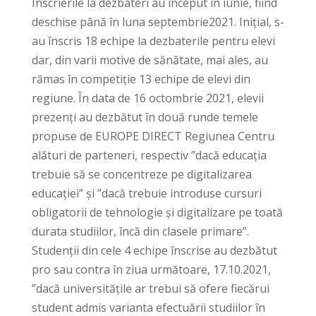
Înscrierile la dezbateri au început în iunie, fiind
deschise până în luna septembrie2021. Inițial, s-
au înscris 18 echipe la dezbaterile pentru elevi
dar, din varii motive de sănătate, mai ales, au
rămas în competiție 13 echipe de elevi din
regiune. În data de 16 octombrie 2021, elevii
prezenți au dezbătut în două runde temele
propuse de EUROPE DIRECT Regiunea Centru
alături de parteneri, respectiv ”dacă educația
trebuie să se concentreze pe digitalizarea
educației” și ”dacă trebuie introduse cursuri
obligatorii de tehnologie și digitalizare pe toată
durata studiilor, încă din clasele primare”.
Studenții din cele 4 echipe înscrise au dezbătut
pro sau contra în ziua următoare, 17.10.2021,
”dacă universitățile ar trebui să ofere fiecărui
student admis varianta efectuării studiilor în