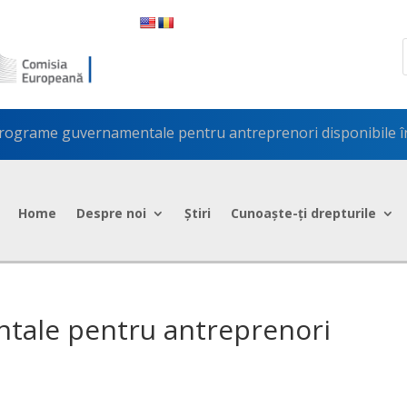
rograme guvernamentale pentru antreprenori disponibile î
Home
Despre noi
Știri
Cunoaște-ți drepturile
tale pentru antreprenori