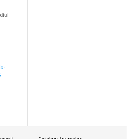
diul
de-
6
ormații
Catalogul surselor