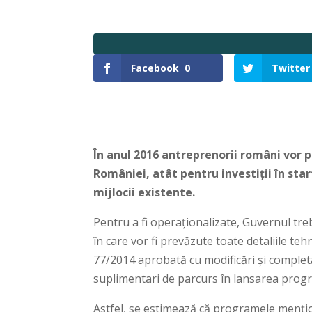
Facebook
0
Twitter
În anul 2016 antreprenorii români vor 
României, atât pentru investiții în star
mijlocii existente.
Pentru a fi operaționalizate, Guvernul tr
în care vor fi prevăzute toate detaliile te
77/2014 aprobată cu modificări și completă
suplimentari de parcurs în lansarea progr
Astfel, se estimează că programele mențion