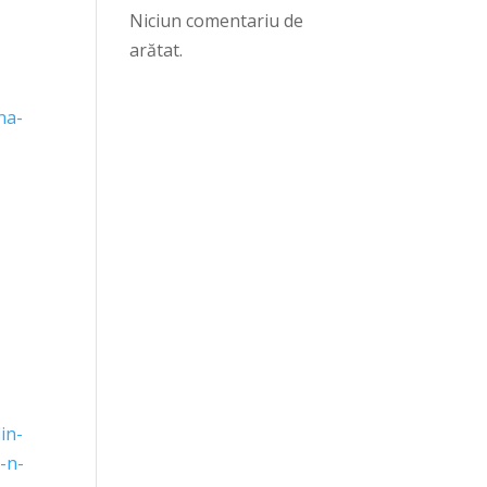
Niciun comentariu de
arătat.
na-
in-
i-n-