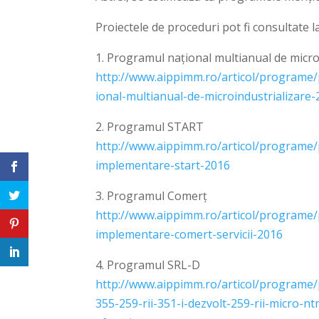
Proiectele de proceduri pot fi consultate l
1. Programul național multianual de micro
http://www.aippimm.ro/articol/programe
ional-multianual-de-microindustrializare
2. Programul START
http://www.aippimm.ro/articol/programe/
implementare-start-2016
3. Programul Comerț
http://www.aippimm.ro/articol/programe/
implementare-comert-servicii-2016
4. Programul SRL-D
http://www.aippimm.ro/articol/programe
355-259-rii-351-i-dezvolt-259-rii-micro-n