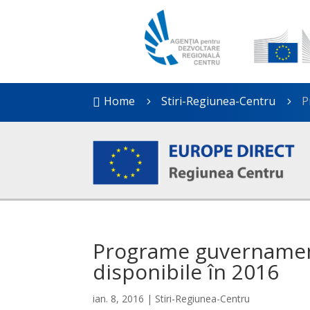
Home
Stiri-Regiunea-Centru
P

5
5
Programe guvernamen
disponibile în 2016
ian. 8, 2016
|
Stiri-Regiunea-Centru