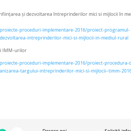
iințarea și dezvoltarea întreprinderilor mici si mijlocii în me
/proiecte-proceduri-implementare-2016/proiect-programul-
dezvoltarea-intreprinderilor-mici-si-mijlocii-in-mediul-rural
i IMM-urilor
proiecte-proceduri-implementare-2016/proiect-procedura-
zarea-targului-intreprinderilor-mici-si-mijlocii–timm-201
Despre noi
Solicită inf