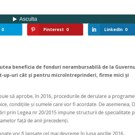
0
Pinterest
0
LinkedIn
0
putea beneficia de fonduri nerambursabilă de la Guvernu
t-up-uri cât și pentru microîntreprinderi, firme mici și
ebuie să aprobe, în 2016, procedurile de derulare a programe
hnice, condițiile și sumele care vor fi acordate. De asemenea,
ri prin Legea nr 20/2015 impune structurii de specialitate p
amelor față de anii precedenți.
ate vor fi lansate cel mai devreme în luna aprilie 2016.