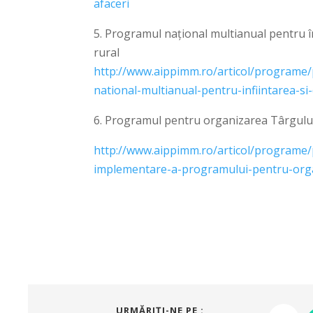
afaceri
5. Programul național multianual pentru înf
rural
http://www.aippimm.ro/articol/programe
national-multianual-pentru-infiintarea-si-
6. Programul pentru organizarea Târgulu
http://www.aippimm.ro/articol/programe/
implementare-a-programului-pentru-organi
URMĂRIŢI-NE PE :