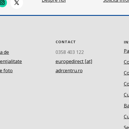
CONTACT
IN
Pa
ca de
0358 403 122
ențialitate
europedirect [at]
Co
e foto
adrcentru.ro
Co
Co
Cu
Ba
Cu
Se