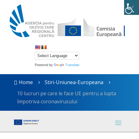
Powered by
Translate
Home
Stiri-Uniunea-Europeana

5
5
10 lucruri pe care le face UE pentru a lupta
împotriva coronavirusului