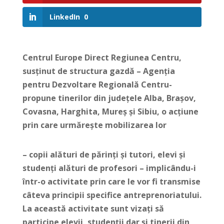
LinkedIn
0
Centrul Europe Direct Regiunea Centru,
susținut de structura gazdă – Agenția
pentru Dezvoltare Regională Centru-
propune tinerilor din județele Alba, Brașov,
Covasna, Harghita, Mureș și Sibiu, o acțiune
prin care urmărește mobilizarea lor
– copii alături de părinți și tutori, elevi și
studenți alături de profesori – implicându-i
într-o activitate prin care le vor fi transmise
câteva principii specifice antreprenoriatului.
La această activitate sunt vizaţi să
participe elevii, studenții dar și tinerii din