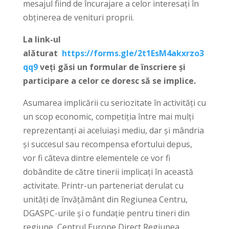
mesajul fiind de încurajare a celor interesați în
obținerea de venituri proprii.
La link-ul
alăturat
https://forms.gle/2t1EsM4akxrzo3
qq9
veți găsi un formular de înscriere și
participare a celor ce doresc să se implice.
Asumarea implicării cu seriozitate în activități cu
un scop economic, competiția între mai mulți
reprezentanți ai aceluiași mediu, dar și mândria
și succesul sau recompensa efortului depus,
vor fi câteva dintre elementele ce vor fi
dobândite de către tinerii implicați în această
activitate. Printr-un parteneriat derulat cu
unități de învățământ din Regiunea Centru,
DGASPC-urile și o fundație pentru tineri din
regiune, Centrul Europe Direct Regiunea