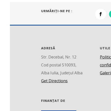
URMĂRIŢI-NE PE :
ADRESĂ
UTILE
Str. Decebal, Nr. 12
Politi
Cod postal 510093,
confid
Alba Iulia, Județul Alba
Galeri
Get Directions
FINANȚAT DE