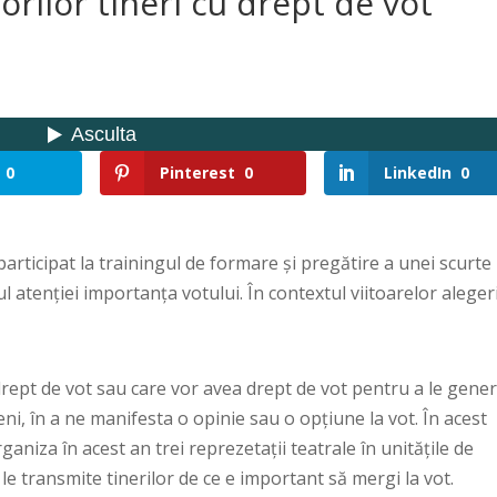
itorilor tineri cu drept de vot
0
Pinterest
0
LinkedIn
0
 participat la trainingul de formare și pregătire a unei scurte
ul atenției importanța votului. În contextul viitoarelor aleger
drept de vot sau care vor avea drept de vot pentru a le gene
ni, în a ne manifesta o opinie sau o opțiune la vot. În acest
niza în acest an trei reprezetații teatrale în unitățile de
e transmite tinerilor de ce e important să mergi la vot.