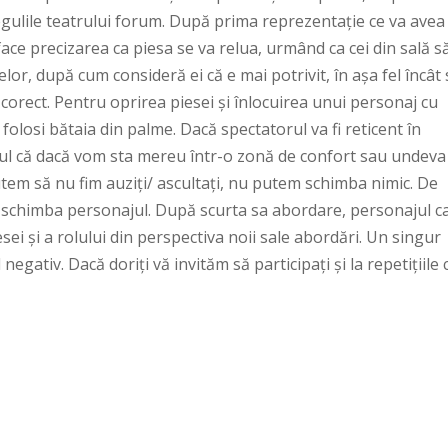
regulile teatrului forum. După prima reprezentație ce va avea
face precizarea ca piesa se va relua, urmând ca cei din sală să
or, după cum consideră ei că e mai potrivit, în așa fel încât 
u corect. Pentru oprirea piesei și înlocuirea unui personaj cu
olosi bătaia din palme. Dacă spectatorul va fi reticent în
ptul că dacă vom sta mereu într-o zonă de confort sau undeva
tem să nu fim auziți/ ascultați, nu putem schimba nimic. De
ar schimba personajul. După scurta sa abordare, personajul c
sei și a rolului din perspectiva noii sale abordări. Un singur
gativ. Dacă doriți vă invităm să participați și la repetițiile 