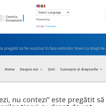
Powered by
Translate
pregătit să fie susținut în fața viiitorilor tineri cu drept de
Home
Despre noi
Știri
Cunoaște-ți drepturile
zi, nu contezi” este pregătit să