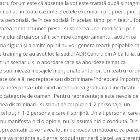
eatru forum este că absența la vot este tratată după sintag
 imediat în toate cazurile efectele exprimării propriei opinii,
a personală, fie în cea socială. În același timp, prin teatru f
zarea lor în acțiunea piesei, susținerea unei modificări prin
najului căruia vor să îi schimbe comportamentul, acțiuni ce
nă sigură și a emite opinii nu vor genera reacții palpabile ca
e training ce au avut loc la sediul ADR Centru din Alba Iulia, 
icat un scenariu și o abordare care să abordeze tematica
care subliniează mesajele menționate anterior. Un teatru foru
tate socială, nedreptate sau discriminare îndreptată împotri
 va interpreta subliniind accentuarea graduală a inechității
ă o categorie de oameni. Pentru reprezentație este nevoie de
a discriminării, susținut de cel puțin 1-2 personaje, un
el puțin 1-2 personaje care îl sprijină. Un alt personaj care
nu manifestă nici o opinie, nu își asumă nici o conduită. Din
reprezentații ce vor avea loc în perioada următoare, va partic
are va prezenta audienței scopul susținerii piesei, va prezen