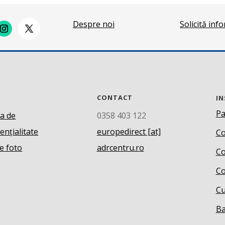
Despre noi
Solicită inf
CONTACT
IN
Pa
ca de
0358 403 122
ențialitate
europedirect [at]
Co
e foto
adrcentru.ro
Co
Co
Cu
Ba