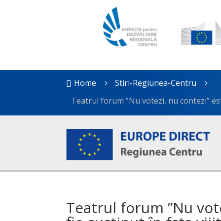
Home
Stiri-Regiunea-Centru

5
5
Teatrul forum ”Nu votezi, nu contezi” este 
Teatrul forum ”Nu vote