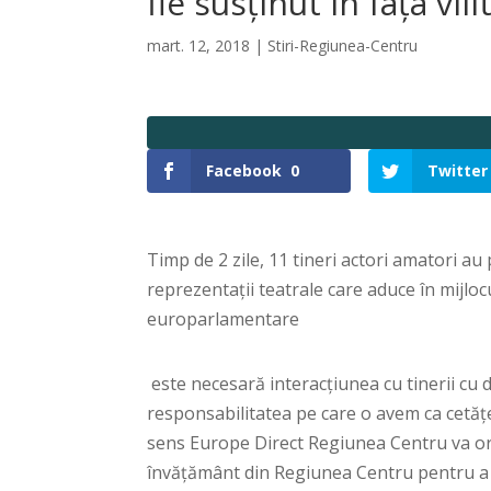
fie susținut în fața vii
mart. 12, 2018
|
Stiri-Regiunea-Centru
Facebook
0
Twitter
Timp de 2 zile, 11 tineri actori amatori au
reprezentații teatrale care aduce în mijloc
europarlamentare
este necesară interacțiunea cu tinerii cu 
responsabilitatea pe care o avem ca cetățe
sens Europe Direct Regiunea Centru va orga
învățământ din Regiunea Centru pentru a l