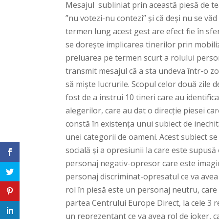
Mesajul subliniat prin această piesă de t
”nu votezi-nu contezi” și că deși nu se văd
termen lung acest gest are efect fie în sfer
se dorește implicarea tinerilor prin mobili
preluarea pe termen scurt a rolului perso
transmit mesajul că a sta undeva într-o zo
să miște lucrurile. Scopul celor două zile d
fost de a instrui 10 tineri care au identif
alegerilor, care au dat o direcție piesei 
constă în existența unui subiect de inechi
unei categorii de oameni. Acest subiect se
socială și a opresiunii la care este supus
personaj negativ-opresor care este imagine
personaj discriminat-opresatul ce va avea c
rol în piesă este un personaj neutru, care 
partea Centrului Europe Direct, la cele 3 
un reprezentant ce va avea rol de joker, c