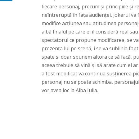
fiecare personaj, precum și principiile și 
neîntreruptă în fața audienței, jokerul va 
modifice acțiunea sau atitudinea personajel
aibă finalul pe care ei îl consideră real sa
spectatorul ce propune modificarea, se va f
prezența lui pe scenă, i se va sublinia fa
spate și doar spunem altora ce să facă, pu
aceea trebuie să vină și să arate cum el 
a fost modificat va continua susținerea pie
personaj nu se poate schimba, personajul ne
vor avea loc la Alba Iulia.