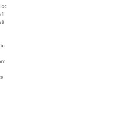
 loc
 îi
să
 în
are
ce