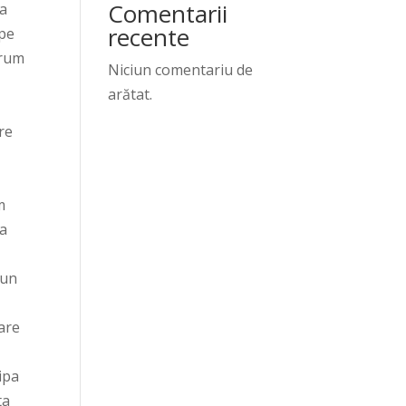
Comentarii
ma
recente
 pe
orum
Niciun comentariu de
arătat.
re
a
m
va
 un
 are
ipa
ta