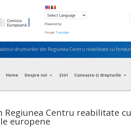
Powered by
Translate
abloul drumurilor din Regiunea Centru reabilitate cu fond
Home
Despre noi
Știri
Cunoaște-ți drepturile
n Regiunea Centru reabilitate c
le europene