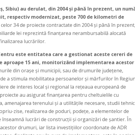
, Sibiu) au derulat, din 2004 și până în prezent, un num
uit, respectiv modernizat, peste 700 de kilometri de
 celor 34 de proiecte contractate din 2004 și până în prezent
 miliarde lei reprezintă finanțarea nerambursabilă alocată
inalizarea lucrărilor.
entru este entitatea care a gestionat aceste cereri de
 de aproape 15 ani, monitorizând implementarea acestor
murile din orașe și municipii, sau de drumurile județene,
el de a stimula mobilitatea persoanelor și mărfurilor în Regiu
tiere de interes local și regional la rețeaua europeană de
 proiecte au asigurat finanțarea pentru cheltuielile cu
, amenajarea terenului și a utilitățile necesare, studii tehnic
ropriu-zise, realizarea de poduri, podețe, a elementelor de
e înseamnă lucrări de construcții și organizări de șantier. În
cestor drumuri, iar lista investițiilor coordonate de ADR