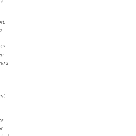
 a
rt,
a
ase
ea
ntru
unt
ce
or