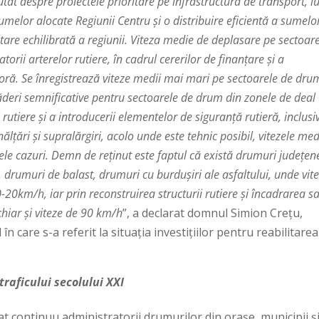
cutat despre proiectele prioritare pe infrastructura de transport, 
sumelor alocate Regiunii Centru și o distribuire eficientă a sumelo
oltare echilibrată a regiunii. Viteza medie de deplasare pe sectoar
rii arterelor rutiere, în cadrul cererilor de finanțare și a
ră. Se înregistrează viteze medii mai mari pe sectoarele de dru
scăderi semnificative pentru sectoarele de drum din zonele de deal
 rutiere și a introducerii elementelor de siguranță rutieră, inclusi
lțări și supralărgiri, acolo unde este tehnic posibil, vitezele med
ele cazuri. Demn de reținut este faptul că există drumuri județen
drumuri de balast, drumuri cu burdușiri ale asfaltului, unde vit
-20km/h, iar prin reconstruirea structurii rutiere și încadrarea sa
chiar și viteze de 90 km/h
”, a declarat domnul Simion Crețu,
 care s-a referit la situația investițiilor pentru reabilitarea
raficului secolului XXI
t continuu administratorii drumurilor din orașe, municipii ș