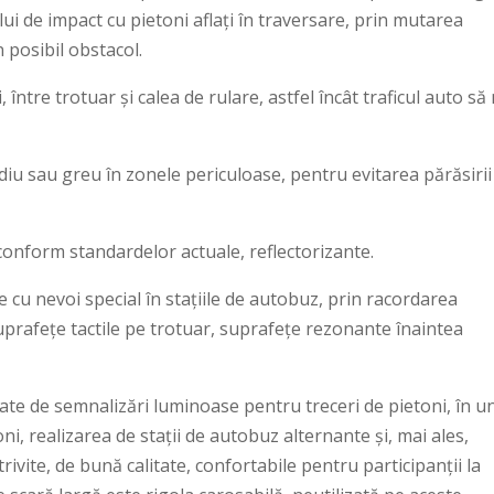
lui de impact cu pietoni aflați în traversare, prin mutarea
 posibil obstacol.
între trotuar și calea de rulare, astfel încât traficul auto să
iu sau greu în zonele periculoase, pentru evitarea părăsirii
onform standardelor actuale, reflectorizante.
e cu nevoi special în stațiile de autobuz, prin racordarea
uprafețe tactile pe trotuar, suprafețe rezonante înaintea
ate de semnalizări luminoase pentru treceri de pietoni, în u
ni, realizarea de stații de autobuz alternante și, mai ales,
ivite, de bună calitate, confortabile pentru participanții la