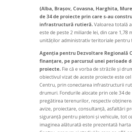
(Alba, Brașov, Covasna, Harghita, Mureș
de 34 de proiecte prin care s-au constr
infrastructură rutieră.
Valoarea totală a
este de peste 2 miliarde lei, din care 1,78
unităților administrativ teritoriale pentru f
Agenția pentru Dezvoltare Regională C
finanțare, pe parcursul unei perioade
proiecte.
Fie că e vorba de străzile și dru
obiectivul vizat de aceste proiecte este c
Centru, prin conectarea infrastructurii ru
drumuri. Fondurile alocate prin cele 34 de
pregătirea terenurilor, respectiv obținerea
avize, proiectare, consultanță, asfaltări p
siguranță pentru pietoni și vehicule, tot c
imaginea alăturată este prezentată harta a