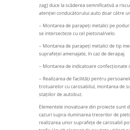
zag) duce la scăderea semnificativă a riscu
atenției conducătorului auto doar către un
– Montarea de parapeți metalici pe poduri, 
se intersecteze cu cel pietonal/velo.
– Montarea de parapeți metalici de tip med
suprafeței amenajate, în caz de derapaj.
– Montarea de indicatoare confecționate c
– Realizarea de facilități pentru persoanel
trotuarelor cu carosabilul, montarea de s
stațiilor de autobuz.
Elementele inovatoare din proiecte sunt d
cazuri supra-iluminarea trecerilor de pieto
realizarea unor suprafețe de carosabil potr