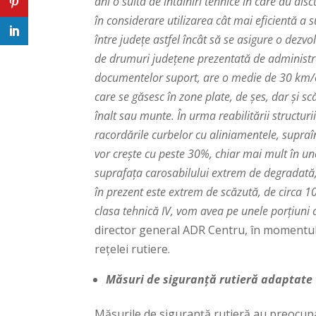
ani o suită de întâlniri tehnice în care au dis
în considerare utilizarea cât mai eficientă a 
între județe astfel încât să se asigure o dezv
de drumuri județene prezentată de administrato
documentelor suport, are o medie de 30 km/o
care se găsesc în zone plate, de șes, dar și 
înalt sau munte. În urma reabilitării structurii
racordările curbelor cu aliniamentele, supraînă
vor crește cu peste 30%, chiar mai mult în un
suprafața carosabilului extrem de degradată, 
în prezent este extrem de scăzută, de circa 10
clasa tehnică IV, vom avea pe unele porțiuni 
director general ADR Centru, în momentul în
rețelei rutiere.
Măsuri de siguranță rutieră adaptate t
Măsurile de siguranță rutieră au preocupa