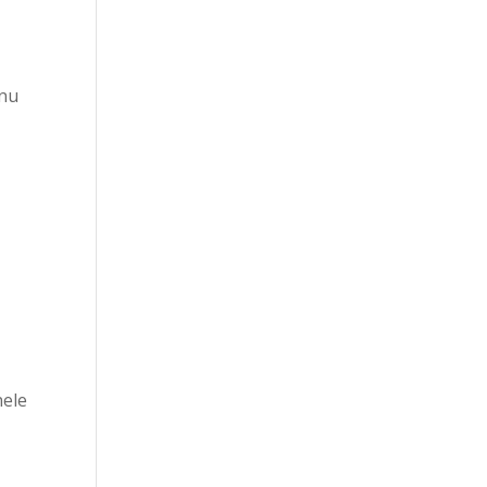
 nu
nele