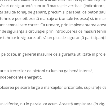
ăsuri de siguranță cum ar fi marcajele verticale (indicatoare,
teză sau de tonaj, de gabarit, precum și parapeți de beton sau
tehnic e posibil, există marcaje orizontale (vopsea) și, în ma
 sunt semnalizate corect. Ca urmare, prin implementarea aces
r de siguranță a circulației prin introducerea de măsuri tehn
 tehnice în vigoare, oferă un plus de siguranță participanți
pe toate, în general măsurile de siguranță utilizate în proie
re a trecerilor de pietoni cu lumina galbenă intensă,
 independente energetic.
folosirea pe scară largă a marcajelor orizontale, suprafețe d
ni diferite, nu în paralel ca acum. Această amplasare (în zig-