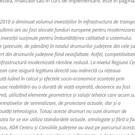
cestea, finalizate sau în curs de implementare, este în pagina
2010 a diminuat volumul investițiilor în infrastructura de transpo
în ultimii ani au fost alocate fonduri europene pentru modernizare
investiții susținute pentru îmbunătățirea calitativă a sistemului.
pietruite, de pământ) în totalul drumurilor județene din cele ș
rt din drumurile județene fiind neasfaltate. Astfel, competitivitat
o infrastructură modernizată rămâne redusă. La nivelul Regiunii Ce
ean care asigură legătura directă sau indirectă cu rețeaua
ută luând în calcul și efectele socio-economice scontate prin
use reabilitării au o durată de viață expirată, deoarece au fost
mă, utilizând elemente geometrice și soluții tehnice care acum s
rmativelor de semnalizare, de proiectare actuale, dar și a
noutăți tehnologice. Totuși aceste drumuri nu sunt drumuri de
cuția lor se vor utiliza standardele actuale, omologate și fără a fa
us, ADR Centru și Consiliile Județene au avut pe parcursul acest