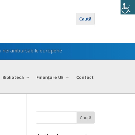
uri nerambursabile europene
Bibliotecă
Finanțare UE
Contact
u
Caută