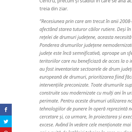
Centru, precum și stadiul în care se află a
treia din ziar.
”Recesiunea prin care am trecut în anii 2008-
afectând starea tuturor căilor rutiere. Deși 
rețelei de drumuri județene, aceasta necesită 
Ponderea drumurilor județene nemodernizate (
județe este încă semnificativă, aproape un sfe
teritoriilor care nu beneficiază de acces la 
au fost inventariate sectoarele de drum județ
europeană de drumuri, prioritizarea fiind făc
intervențiile preconizate. Toate drumurile sup
construite sau modernizate cu mulți ani în ur
perimate. Pentru aceste drumuri utilizarea no
tehnologiilor de punere în operă reprezintă 
cercetare și, ca urmare, în proiectarea și exe
excese.
Având în vedere cele menționate mai s