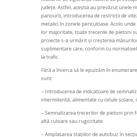
județe. Astfel, aceștia au prevăzut unele m
panouri), introducerea de restricții de vi
metalici în zonele periculoase. Acolo unde 
lor majoritate, toate trecerile de pietoni
proiecte s-a urmărit și creșterea măsurilo
suplimentare care, conform cu normativele
la trafic.
Fără a încerca să le epuizăm în enumerare 
sunt:
– Introducerea de indicatoare de semnaliza
intermitentă, alimentate cu celule solare,
– Semnalizarea trecerilor de pietoni prin 
altă culoare sau rugozitate.
– Amplasarea stațiilor de autobuz în secțiu