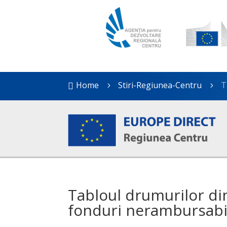
Home
Stiri-Regiunea-Centru
T

5
5
Tabloul drumurilor di
fonduri nerambursabi