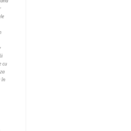
luând
r
ele
m
v
ii
e cu
eza
 în
i