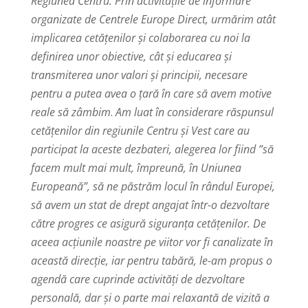
Regiunea Centru. Prin activitățile de informare
organizate de Centrele Europe Direct, urmărim atât
implicarea cetățenilor și colaborarea cu noi la
definirea unor obiective, cât și educarea și
transmiterea unor valori și principii, necesare
pentru a putea avea o țară în care să avem motive
reale să zâmbim
.
Am luat în considerare răspunsul
cetățenilor din regiunile Centru și Vest care au
participat la aceste dezbateri, alegerea lor fiind ”să
facem mult mai mult, împreună, în Uniunea
Europeană”, să ne păstrăm locul în rândul Europei,
să avem un stat de drept angajat într-o dezvoltare
către progres ce asigură siguranța cetățenilor. De
aceea acțiunile noastre pe viitor vor fi canalizate în
această direcție, iar pentru tabără, le-am propus o
agendă care cuprinde activități de dezvoltare
personală, dar și o parte mai relaxantă de vizită a