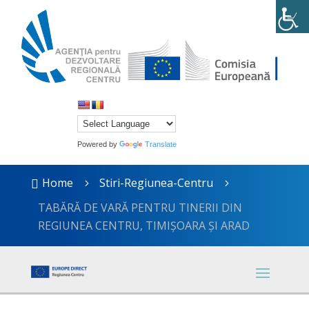
Powered by
Translate
Home
Stiri-Regiunea-Centru

5
5
TABĂRĂ DE VARĂ PENTRU TINERII DIN
REGIUNEA CENTRU, TIMIȘOARA ȘI ARAD