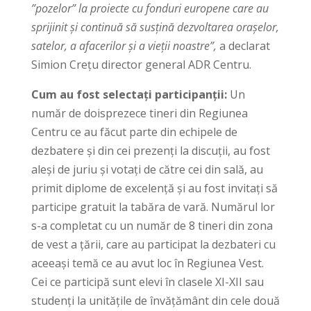
”pozelor” la proiecte cu fonduri europene care au
sprijinit și continuă să susțină dezvoltarea orașelor,
satelor, a afacerilor și a vieții noastre”,
a declarat
Simion Crețu director general ADR Centru.
Cum au fost selectați participanții:
Un
număr de doisprezece tineri din Regiunea
Centru ce au făcut parte din echipele de
dezbatere și din cei prezenți la discuții, au fost
aleși de juriu și votați de către cei din sală, au
primit diplome de excelență și au fost invitați să
participe gratuit la tabăra de vară. Numărul lor
s-a completat cu un număr de 8 tineri din zona
de vest a țării, care au participat la dezbateri cu
aceeași temă ce au avut loc în Regiunea Vest.
Cei ce participă sunt elevi în clasele XI-XII sau
studenți la unitățile de învățământ din cele două