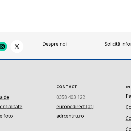
Despre noi
Solicită inf
CONTACT
IN
Pa
ca de
0358 403 122
ențialitate
europedirect [at]
Co
e foto
adrcentru.ro
Co
Co