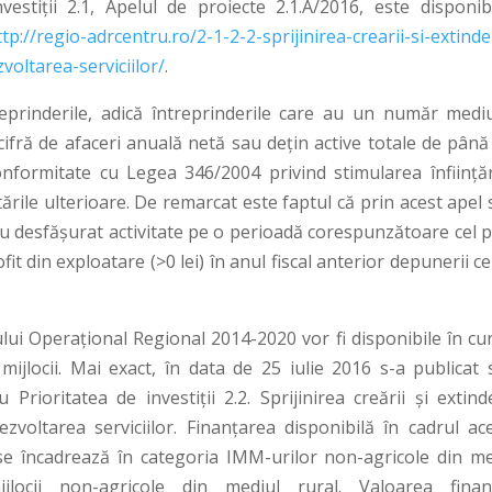
vestiţii 2.1, Apelul de proiecte 2.1.A/2016, este disponibi
ttp://regio-adrcentru.ro/2-1-2-2-sprijinirea-crearii-si-extind
voltarea-serviciilor/
.
reprinderile, adică întreprinderile care au un număr medi
 cifră de afaceri anuală netă sau deţin active totale de până
onformitate cu Legea 346/2004 privind stimularea înfiinţări
tările ulterioare. De remarcat este faptul că prin acest apel
au desfăşurat activitate pe o perioadă corespunzătoare cel p
fit din exploatare (>0 lei) în anul fiscal anterior depunerii ce
i Operațional Regional 2014-2020 vor fi disponibile în cu
 mijlocii. Mai exact, în data de 25 iulie 2016 s-a publicat 
 Prioritatea de investiții 2.2. Sprijinirea creării și extin
zvoltarea serviciilor. Finanțarea disponibilă în cadrul ace
e se încadrează în categoria IMM-urilor non-agricole din me
jlocii non-agricole din mediul rural. Valoarea finanț