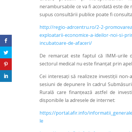
nerambursabile ce va fi acordată este de
supus consultării publice poate fi consulta
http://regio-adrcentru.ro/2-2-promovarea-s
exploatarii-economice-a-ideilor-noi-si-pri
incubatoare-de-afaceri/
De remarcat este faptul că IMM-urile din
sectorul medical nu este finanțat prin ape
Cei interesați să realizeze investiții non-
sesiuni de depunere în cadrul Submăsurii
Rurală care finanțează astfel de investiț
disponibile la adresele de internet:
https://portal.afir.info/informatii_genera
le