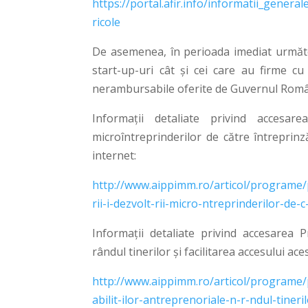
https://portal.afir.info/informatii_gener
ricole
De asemenea, în perioada imediat următoa
start-up-uri cât și cei care au firme c
nerambursabile oferite de Guvernul Româ
Informații detaliate privind accesare
microîntreprinderilor de către întreprinz
internet:
http://www.aippimm.ro/articol/programe
rii-i-dezvolt-rii-micro-ntreprinderilor-de-
Informații detaliate privind accesarea P
rândul tinerilor şi facilitarea accesului ac
http://www.aippimm.ro/articol/programe
abilit-ilor-antreprenoriale-n-r-ndul-tineri