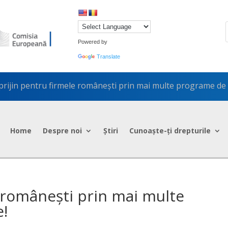
Powered by
Translate
prijin pentru firmele românești prin mai multe programe de 
Home
Despre noi
Știri
Cunoaște-ți drepturile
e românești prin mai multe
e!