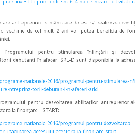
ale_pndr_investitii_prin_pndr_sm_6_4_modernizare_activitati_
re antreprenorii români care doresc să realizeze investiți
u o vechime de cel mult 2 ani vor putea beneficia de fon
niei.
a Programului pentru stimularea înființării şi dezvolt
ătorii debutanți în afaceri SRL-D sunt disponibile la adres
/programe-nationale-2016/programul-pentru-stimularea-nfi
c-tre-ntreprinz-torii-debutan-i-n-afaceri-srld
rogramului pentru dezvoltarea abilităţilor antreprenorial
estora la finanţare – START:
/programe-nationale-2016/programul-pentru-dezvoltarea-
lor-i-facilitarea-accesului-acestora-la-finan-are-start