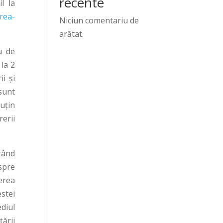
recente
l la
erea-
Niciun comentariu de
arătat.
u de
 la 2
i şi
 sunt
uţin
rerii
rând
spre
derea
stei
diul
ării