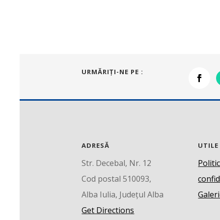
URMĂRIŢI-NE PE :
ADRESĂ
UTILE
Str. Decebal, Nr. 12
Politi
Cod postal 510093,
confid
Alba Iulia, Județul Alba
Galeri
Get Directions