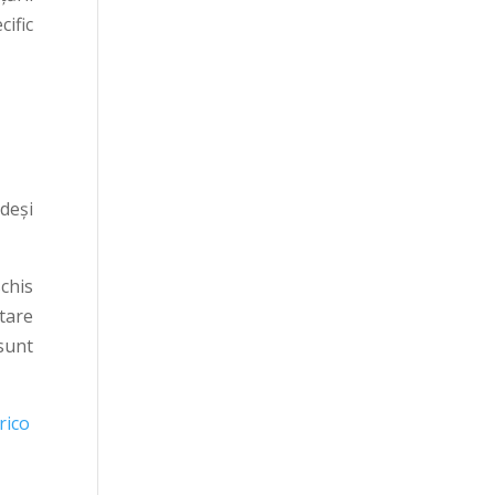
ific
deși
schis
tare
sunt
rico