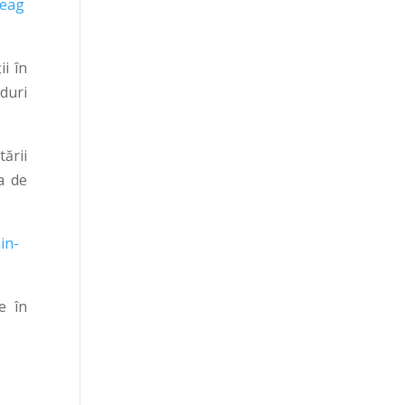
neag
i în
duri
ării
a de
in-
e în