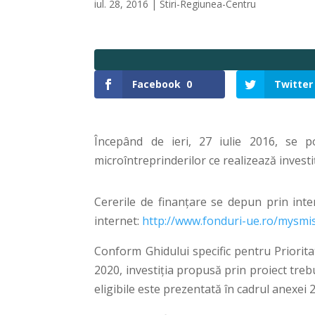
iul. 28, 2016
|
Stiri-Regiunea-Centru
Facebook
0
Twitter
Începând de ieri, 27 iulie 2016, se p
microîntreprinderilor ce realizează investiț
Cererile de finanțare se depun prin inte
internet:
http://www.fonduri-ue.ro/mysmi
Conform Ghidului specific pentru Priorita
2020, investiția propusă prin proiect treb
eligibile este prezentată în cadrul anexei 2 