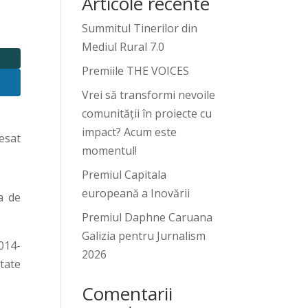
Articole recente
Summitul Tinerilor din
Mediul Rural 7.0
Premiile THE VOICES
Vrei să transformi nevoile
comunității în proiecte cu
impact? Acum este
esat
momentul!
Premiul Capitala
europeană a Inovării
a de
Premiul Daphne Caruana
Galizia pentru Jurnalism
014-
2026
itate
Comentarii