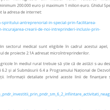
 minimum 200.000 euro și maximum 1 milion euro. Ghidul Spec
t la adresa de internet:
piritului-antreprenorial-in-special-prin-facilitarea-
n-incurajarea-crearii-de-noi-intreprinderi-inclusiv-prin-
 sectorul medical sunt eligibile în cadrul acestui apel, 
lul de proiecte 2.1A adresat microîntreprinderilor.
agricole în mediul rural trebuie să știe că de astăzi s-au de
 6.2 și al Submăsurii 6.4 a Programului Național de Dezvol
ii. Informații detaliate privind aceste linii de finanțare 
le_pndr_investitii_prin_pndr_sm_6_2_infiintare_activitati_neag