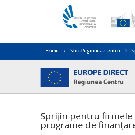
Home
Stiri-Regiunea-Centru
S

5
5
Sprijin pentru firmel
programe de finanțar