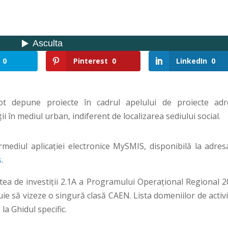
0
Pinterest
0
LinkedIn
0
ot depune proiecte în cadrul apelului de proiecte adr
ii în mediul urban, indiferent de localizarea sediului social.
rmediul aplicației electronice MySMIS, disponibilă la adres
s
.
tea de investiții 2.1A a Programului Operațional Regional 2
uie să vizeze o singură clasă CAEN. Lista domeniilor de activ
la Ghidul specific.