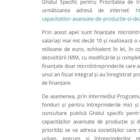
Ghidul Specific pentru Prioritatea de In
următoarea adresă de internet:
h
capacitatilor-avansate-de-productie-si-dez
Prin acest apel sunt finanțate microînt
salariaţi mai mic decât 10 şi realizează o
milioane de euro, echivalent în lei, în c
dezvoltării IMM, cu modificările şi comple
finanțate doar microîntreprinderile care 
unui an fiscal integral și au înregistrat pro
de finanțare.
De asemenea, prin intermediul Programulu
fonduri și pentru întreprinderile mici și
consultare publică Ghidul specific pentru
capacităților avansate de producție și de
priorități se va adresa societăților car
urban, precum și întreprinderilor mi