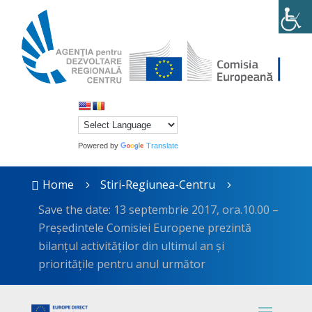
Powered by
Translate
Home
Stiri-Regiunea-Centru

5
5
Save the date: 13 septembrie 2017, ora.10.00 –
Președintele Comisiei Europene prezintă
bilanțul activităților din ultimul an și
prioritățile pentru anul următor