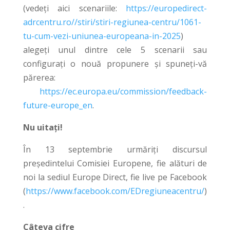
(vedeți aici scenariile:
https://europedirect-
adrcentru.ro//stiri/stiri-regiunea-centru/1061-
tu-cum-vezi-uniunea-europeana-in-2025
)
alegeți unul dintre cele 5 scenarii sau
configurați o nouă propunere și spuneți-vă
părerea:
https://ec.europa.eu/commission/feedback-
future-europe_en
.
Nu uitați!
În 13 septembrie urmăriți discursul
președintelui Comisiei Europene, fie alături de
noi la sediul Europe Direct, fie live pe Facebook
(
https://www.facebook.com/EDregiuneacentru/
)
.
Câteva cifre