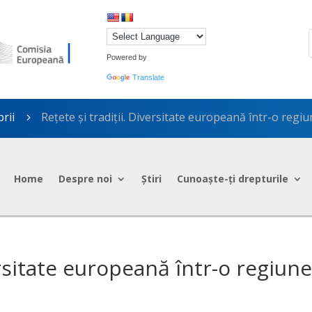
Powered by
Translate
prii
Rețete și tradiții. Diversitate europeană într-o regi
5
Home
Despre noi
Știri
Cunoaște-ți drepturile
ersitate europeană într-o regiun