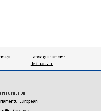
ormații
Catalogul surselor
de finanțare
STITUȚIILE UE
rlamentul European
nsiliul European