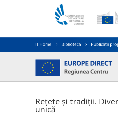
Home
Biblioteca
Publicatii pro

5
5
Rețete și tradiții. Div
unică