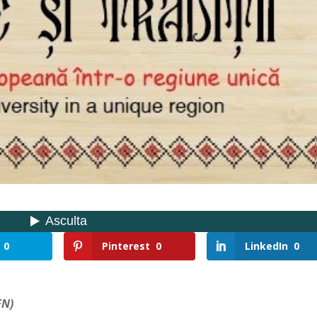
0
Pinterest
0
LinkedIn
0
EN)