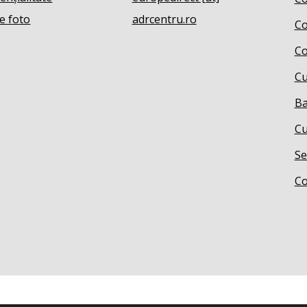
e foto
adrcentru.ro
Co
Co
Cu
Ba
Cu
Se
Co