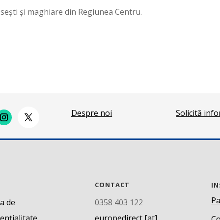
săsești și maghiare din Regiunea Centru.
Despre noi
Solicită inf
CONTACT
IN
Pa
ca de
0358 403 122
ențialitate
europedirect [at]
Co