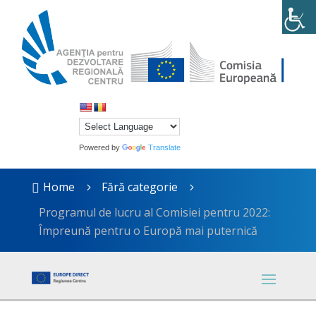
Powered by
Translate
Home
Fără categorie

5
5
Programul de lucru al Comisiei pentru 2022:
Împreună pentru o Europă mai puternică