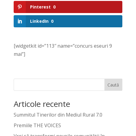
Pinterest
0
LinkedIn
0
[widgetkit id=”113″ name=”concurs eseuri 9
mai”]
Caută
Articole recente
Summitul Tinerilor din Mediul Rural 7.0
Premiile THE VOICES
Vrei să transformi nevoile comunității în