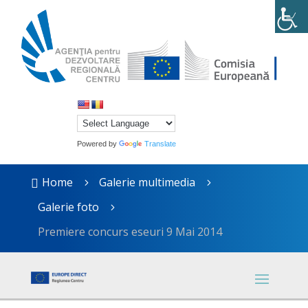
Powered by
Translate
Home
Galerie multimedia

5
5
Galerie foto
5
Premiere concurs eseuri 9 Mai 2014