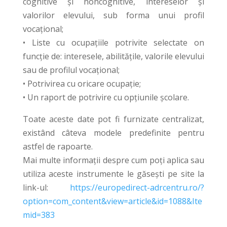
cognitive și noncognitive, intereselor și
valorilor elevului, sub forma unui profil
vocațional;
• Liste cu ocupațiile potrivite selectate оn
funcție de: interesele, abilitățile, valorile elevului
sau de profilul vocațional;
• Potrivirea cu oricare ocupație;
• Un raport de potrivire cu opțiunile școlare.
Toate aceste date pot fi furnizate centralizat,
existând câteva modele predefinite pentru
astfel de rapoarte.
Mai multe informații despre cum poți aplica sau
utiliza aceste instrumente le găsești pe site la
link-ul:
https://europedirect-adrcentru.ro/?
option=com_content&view=article&id=1088&Ite
mid=383