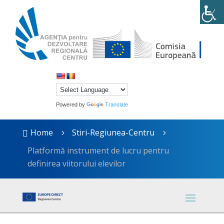
Powered by
Translate
Home
Stiri-Regiunea-Centru

5
5
Platformă instrument de lucru pentru
definirea viitorului elevilor