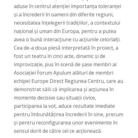
aduse în centrul atenției importanța toleranței
și a încrederii în oameni din diferite regiuni,
necesitatea înțelegerii tradițiilor, a contextului
național și uman din Europa, pentru a putea
avea o bună interacțiune cu acțiunile celorlalți.
Cea de-a doua piesă interpretată în proiect, a
fost un teatru în cinci acte, dinamic și de
improvizație, pus în scenă de șase membri ai
Asociației Forum Apulum alături de membri
echipei Europe Direct Regiunea Centru, care au
demonstrat sălii că implicarea și acțiunea în
momente decisive sau situații civice,
participarea la vot, aduce rezultate imediate
pentru îmbunătățirea încrederii în sine, precum
și pentru reconfigurarea unor evenimente în
sensul dorit de către cel ce acționează.