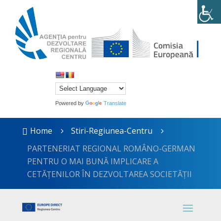
Powered by
Translate
Home
Stiri-Regiunea-Centru

5
5
PARTENERIAT REGIONAL ROMÂNO-GERMAN
PENTRU O MAI BUNĂ IMPLICARE A
CETĂȚENILOR ÎN DEZVOLTAREA SOCIETĂȚII