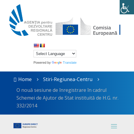
Powered by
Translate
Home
Stiri-Regiunea-Centru

5
5
O nouă sesiune de înregistrare în cadrul
Schemei de Ajutor de Stat instituită de H.G. nr.
332/2014