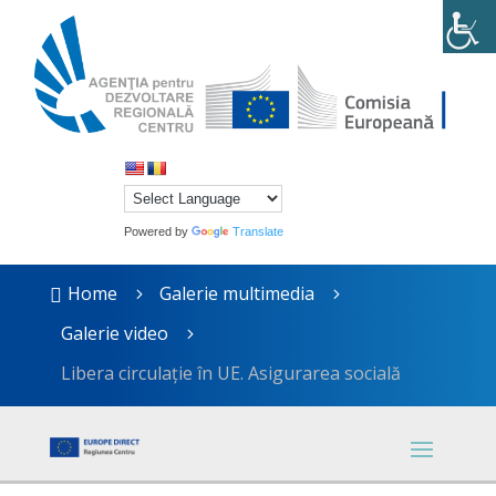
Powered by
Translate
Home
Galerie multimedia

5
5
Galerie video
5
Libera circulație în UE. Asigurarea socială