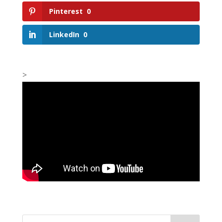
Pinterest
0
LinkedIn
0
>