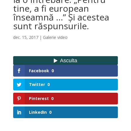
tine, a fi european
înseamnă …” Și acestea
sunt răspunsurile.
dec. 15, 2017
|
Galerie video
Facebook
0
Twitter
0
Pinterest
0
LinkedIn
0