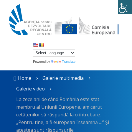
Powered by
Translate
Home
Galerie multimedia

5
5
Galerie video
5
La zece ani de când România este stat
membru al Uniunii Europene, am cerut
cetățenilor să răspundă la o întrebare:
„Pentru tine, a fi european înseamnă …” Și
acestea sunt răspunsurile.