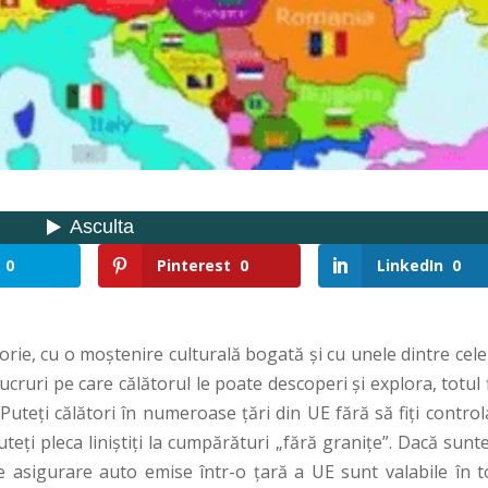
0
Pinterest
0
LinkedIn
0
orie, cu o moştenire culturală bogată şi cu unele dintre cel
ucruri pe care călătorul le poate descoperi şi explora, totul 
uteţi călători în numeroase ţări din UE fără să fiţi control
ţi pleca liniştiţi la cumpărături „fără graniţe”. Dacă sunte
e asigurare auto emise într-o ţară a UE sunt valabile în t