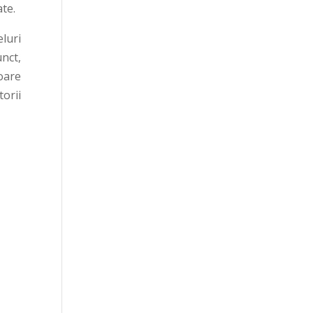
ate.
luri
nct,
oare
torii