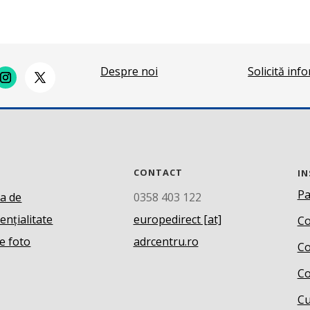
Despre noi
Solicită inf
CONTACT
IN
Pa
ca de
0358 403 122
ențialitate
europedirect [at]
Co
e foto
adrcentru.ro
Co
Co
Cu