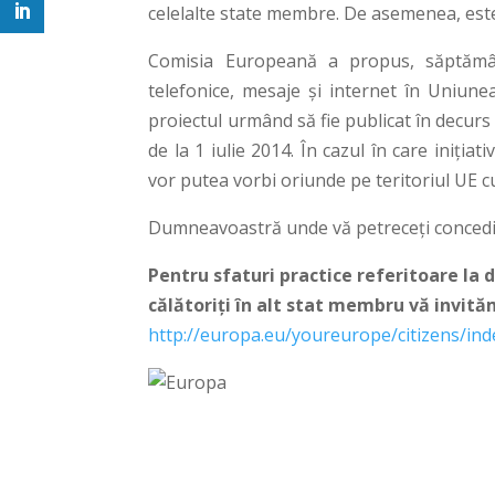
celelalte state membre. De asemenea, este d
Comisia Europeană a propus, săptămân
telefonice, mesaje şi internet în Uniunea
proiectul urmând să fie publicat în decur
de la 1 iulie 2014. În cazul în care iniţia
vor putea vorbi oriunde pe teritoriul UE cu 
Dumneavoastră unde vă petreceţi concedi
Pentru sfaturi practice referitoare la 
călătoriţi în alt stat membru vă invităm
http://europa.eu/youreurope/citizens/in