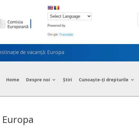
Powered by
Translate
stinație de vacanță: Europa
Home
Despre noi
Știri
Cunoaște-ți drepturile
: Europa