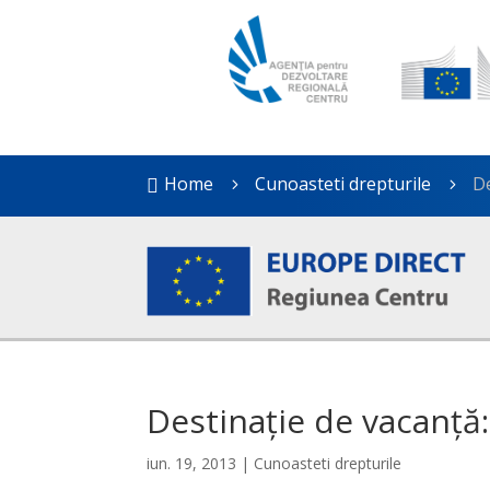
Home
Cunoasteti drepturile
De

5
5
Destinație de vacanță
iun. 19, 2013
|
Cunoasteti drepturile