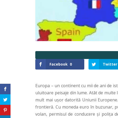
Facebook
0
Twitter
Europa – un continent cu mii de ani de ist
uluitoare peisaje din lume. Atât de multe l
mult mai uşor datorită Uniunii Europene.P
frontieră. Cu moneda euro în buzunar, pute
volan, permisul de conducere şi poliţa d