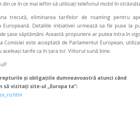
in ce în ce mai ieftin să utilizaţi telefonul mobil în străinăt
a trecută, eliminarea tarifelor de roaming pentru ape
 Europeană. Detaliile iniţiativei urmează sa fie puse la pu
s de şase săptămâni. Această propunere ar putea intra în vig
tiva Comisiei este acceptată de Parlamentul European, utiliza
aceleaşi tarife ca în ţara lor. Viitorul sună bine.
ul?
drepturile şi obligaţiile dumneavoastră atunci când
 să vizitaţi site-ul „Europa ta”:
dex_ro.htm