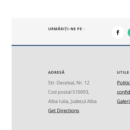
URMĂRIŢI-NE PE :
ADRESĂ
UTILE
Str. Decebal, Nr. 12
Politi
Cod postal 510093,
confid
Alba Iulia, Județul Alba
Galeri
Get Directions