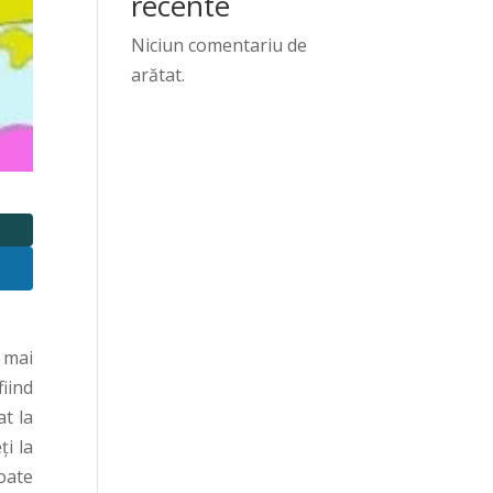
recente
Niciun comentariu de
arătat.
e mai
fiind
at la
ţi la
oate