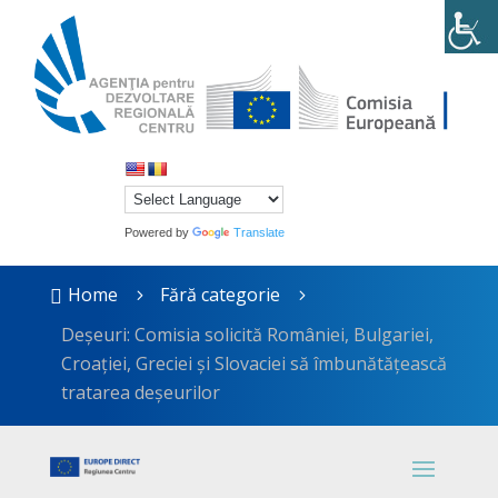
Powered by
Translate
Home
Fără categorie

5
5
Deșeuri: Comisia solicită României, Bulgariei,
Croației, Greciei și Slovaciei să îmbunătățească
tratarea deșeurilor