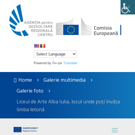
Powered by
Translate
Home
Galerie multimedia

5
5
Galerie foto
5
Liceul de Arte Alba Iulia, locul unde poți învăța
limba letonă