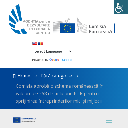
Powered by
Translate
Home
Fără categorie

5
5
Comisia aprobă o schemă românească în
valoare de 358 de milioane EUR pentru
sprijinirea întreprinderilor mici și mijlocii