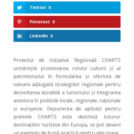
Twitter
0
Pinterest
0
LinkedIn
0
Proiectul de Inițiativă Regională CHARTS
urmărește promovarea rolului culturii și al
patrimoniului în formularea și oferirea de
valoare adăugată strategiilor regionale pentru
dezvoltarea durabilă a turismului și integrarea
acestora în politicile locale, regionale, naționale
şi europene. Depunerea de aplicații pentru
premiile CHARTS este deschisă tuturor
destinațiilor turistice din Europa, ce pot deveni
un exemplu de bună practică pentru alte orașe.