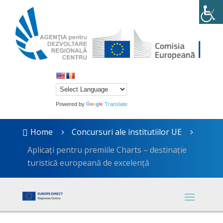
Powered by
Translate
Home
Concursuri ale institutiilor UE

5
5
Aplicați pentru premiile Charts – destinație
turistică europeană de excelență