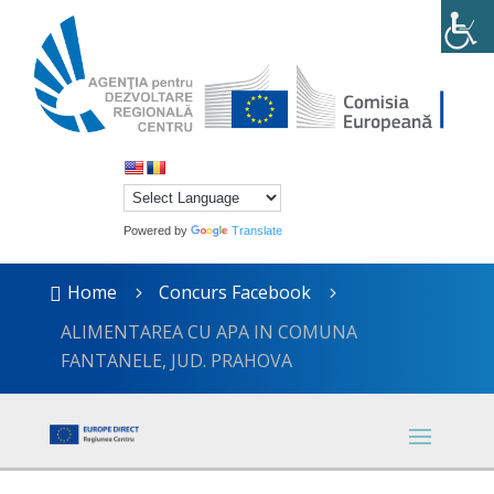
Powered by
Translate
Home
Concurs Facebook

5
5
ALIMENTAREA CU APA IN COMUNA
FANTANELE, JUD. PRAHOVA