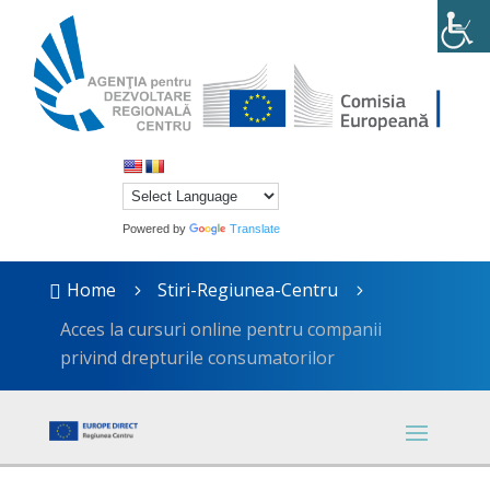
Powered by
Translate
Home
Stiri-Regiunea-Centru

5
5
Acces la cursuri online pentru companii
privind drepturile consumatorilor