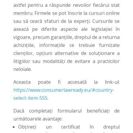
astfel pentru a răspunde nevoilor fiecărui stat
membru. Firmele se pot înscrie la cursuri online
sau să ceară sfaturi de la experți. Cursurile se
axează pe diferite aspecte ale legislației în
vigoare, precum garanțiile, dreptul de a returna
achizițiile, informațiile ce trebuie furnizate
clienților, opțiuni alternative de soluționare a
litigiilor sau modalități de evitare a practicilor
neloiale.
Aceasta poate fi accesată la link-ul:
https://www.consumerlawready.eu/#country-
select-item-555
.
Dacă completați formularul beneficiați de
următoarele avantaje:
Obțineți un certificat în dreptul