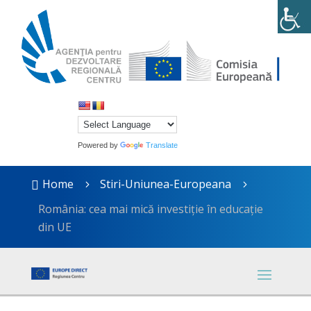
Powered by
Translate
Home
Stiri-Uniunea-Europeana

5
5
România: cea mai mică investiție în educație
din UE