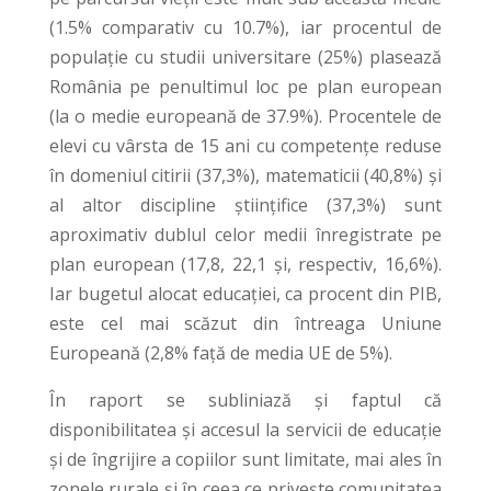
(1.5% comparativ cu 10.7%), iar procentul de
populație cu studii universitare (25%) plasează
România pe penultimul loc pe plan european
(la o medie europeană de 37.9%). Procentele de
elevi cu vârsta de 15 ani cu competențe reduse
în domeniul citirii (37,3%), matematicii (40,8%) și
al altor discipline științifice (37,3%) sunt
aproximativ dublul celor medii înregistrate pe
plan european (17,8, 22,1 și, respectiv, 16,6%).
Iar bugetul alocat educației, ca procent din PIB,
este cel mai scăzut din întreaga Uniune
Europeană (2,8% față de media UE de 5%).
În raport se subliniază și faptul că
disponibilitatea și accesul la servicii de educație
și de îngrijire a copiilor sunt limitate, mai ales în
zonele rurale și în ceea ce privește comunitatea