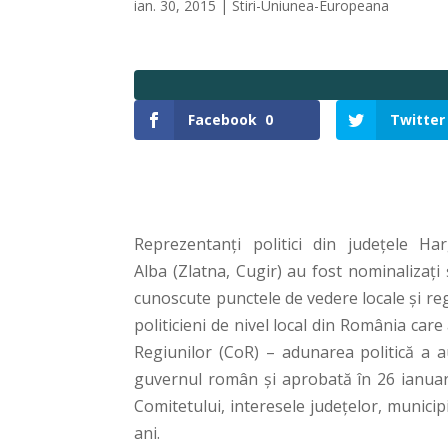
ian. 30, 2015
|
Stiri-Uniunea-Europeana
Facebook
0
Twitter
Reprezentanți politici din județele Ha
Alba (Zlatna, Cugir) au fost nominalizați 
cunoscute punctele de vedere locale şi regi
politicieni de nivel local din România car
Regiunilor (CoR) – adunarea politică a a
guvernul român și aprobată în 26 ianuari
Comitetului, interesele judeţelor, municip
ani.