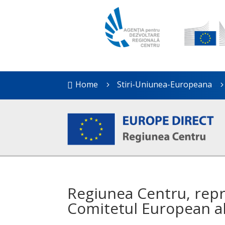
Home
Stiri-Uniunea-Europeana

5
Regiunea Centru, repre
Comitetul European al