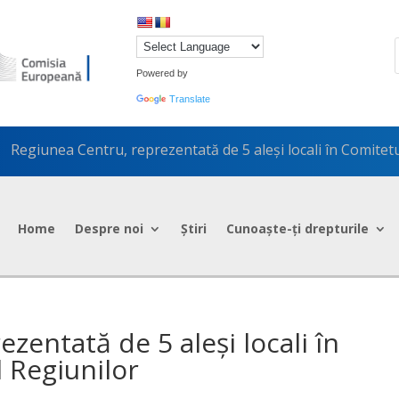
Powered by
Translate
Regiunea Centru, reprezentată de 5 aleși locali în Comitet
5
Home
Despre noi
Știri
Cunoaște-ți drepturile
zentată de 5 aleși locali în
 Regiunilor