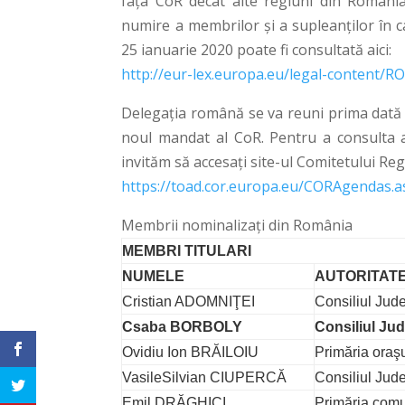
fața CoR decât alte regiuni din România
numire a membrilor și a supleanților în 
25 ianuarie 2020 poate fi consultată aici:
http://eur-lex.europa.eu/legal-content/
Delegația română se va reuni prima dată l
noul mandat al CoR. Pentru a consulta a
invităm să accesați site-ul Comitetului Reg
https://toad.cor.europa.eu/CORAgendas
Membrii nominalizați din România
MEMBRI TITULARI
NUMELE
AUTORITAT
Cristian ADOMNIŢEI
Consiliul Jude
Csaba BORBOLY
Consiliul Ju
Ovidiu Ion BRĂILOIU
Primăria oraşu
VasileSilvian CIUPERCĂ
Consiliul Jud
Emil DRĂGHICI
Primăria comu