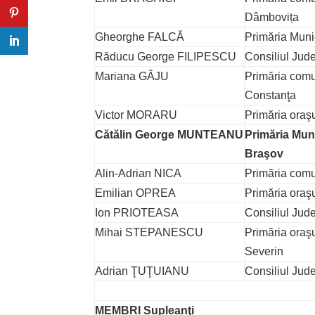
Dâmbovița
Gheorghe FALCĂ
Primăria Muni
Răducu George FILIPESCU
Consiliul Jud
Mariana GÂJU
Primăria com
Constanţa
Victor MORARU
Primăria oraşu
Cătălin George MUNTEANU
Primăria Muni
Braşov
Alin-Adrian NICA
Primăria comu
Emilian OPREA
Primăria oraşul
Ion PRIOTEASA
Consiliul Jud
Mihai STEPANESCU
Primăria oraşu
Severin
Adrian ŢUŢUIANU
Consiliul Jud
MEMBRI Supleanţi