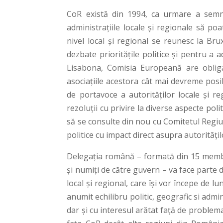
CoR există din 1994, ca urmare a semnăr
administrațiile locale și regionale să poa
nivel local și regional se reunesc la Br
dezbate prioritățile politice și pentru a 
Lisabona, Comisia Europeană are obligaţ
asociaţiile acestora cât mai devreme posibi
de portavoce a autorităţilor locale şi r
rezoluţii cu privire la diverse aspecte pol
să se consulte din nou cu Comitetul Regiu
politice cu impact direct asupra autorităţil
Delegația română – formată din 15 membri 
şi numiți de către guvern – va face parte 
local și regional, care își vor începe de l
anumit echilibru politic, geografic si admi
dar și cu interesul arătat față de proble