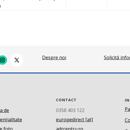
n
Despre noi
Solicită inf
CONTACT
IN
Pa
ca de
0358 403 122
ențialitate
europedirect [at]
Co
e foto
adrcentru.ro