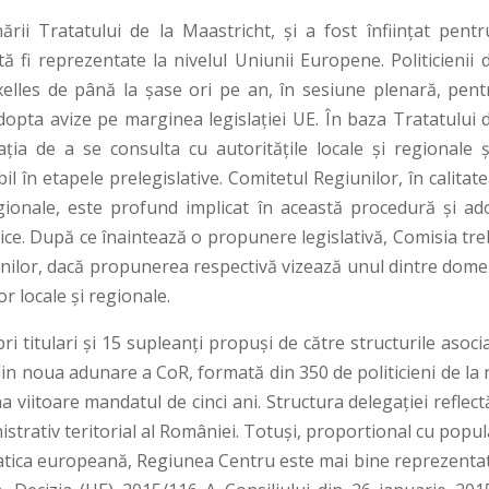
ii Tratatului de la Maastricht, și a fost înființat pentr
tă fi reprezentate la nivelul Uniunii Europene. Politicienii 
uxelles de până la șase ori pe an, în sesiune plenară, pent
adopta avize pe marginea legislației UE. În baza Tratatului 
ia de a se consulta cu autorităţile locale şi regionale ş
l în etapele prelegislative. Comitetul Regiunilor, în calitat
egionale, este profund implicat în această procedură și ad
itice. După ce înaintează o propunere legislativă, Comisia tr
nilor, dacă propunerea respectivă vizează unul dintre domen
or locale şi regionale.
titulari și 15 supleanți propuşi de către structurile asocia
din noua adunare a CoR, formată din 350 de politicieni de la 
una viitoare mandatul de cinci ani. Structura delegaţiei reflec
nistrativ teritorial al României. Totuși, proportional cu popul
matica europeană, Regiunea Centru este mai bine reprezentat