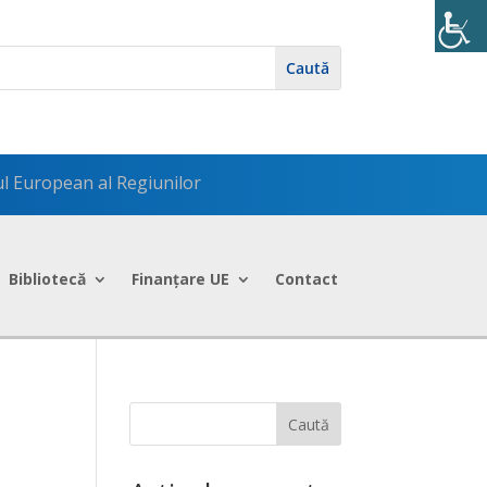
ul European al Regiunilor
Bibliotecă
Finanțare UE
Contact
Caută