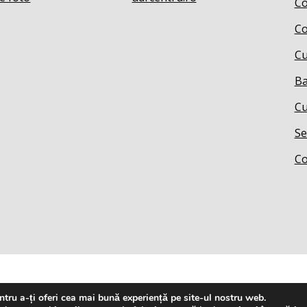
Co
Co
Cu
Ba
Cu
Se
Co
tru a-ți oferi cea mai bună experiență pe site-ul nostru web.