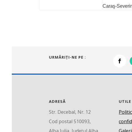
Caraş-Severi
URMĂRIŢI-NE PE :
ADRESĂ
UTILE
Str. Decebal, Nr. 12
Politi
Cod postal 510093,
confid
Alba Iulia, Județul Alba
Galeri