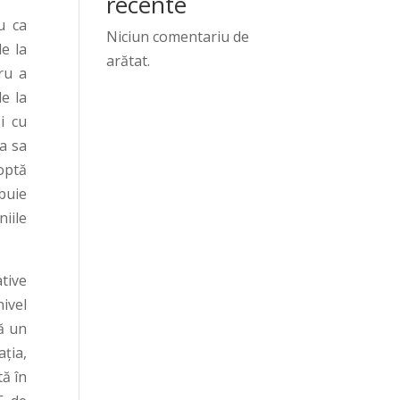
recente
u ca
Niciun comentariu de
de la
arătat.
ru a
de la
i cu
ea sa
optă
ebuie
iile
tive
nivel
tă un
ația,
ă în