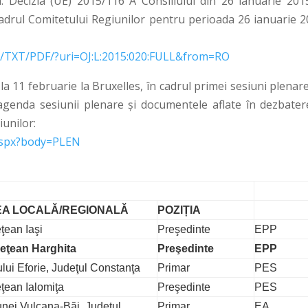
. Decizia (UE) 2015/116 A Consiliului din 26 ianuarie 201
cadrul Comitetului Regiunilor pentru perioada 26 ianuarie 2
RO/TXT/PDF/?uri=OJ:L:2015:020:FULL&from=RO
a 11 februarie la Bruxelles, în cadrul primei sesiuni plenar
genda sesiunii plenare și documentele aflate în dezbater
iunilor:
.aspx?body=PLEN
EA LOCALĂ/REGIONALĂ
POZIȚIA
ţean Iaşi
Preşedinte
EPP
deţean Harghita
Preşedinte
EPP
lui Eforie, Judeţul Constanţa
Primar
PES
eţean Ialomiţa
Preşedinte
PES
nei Vulcana-Băi, Judeţul
Primar
EA