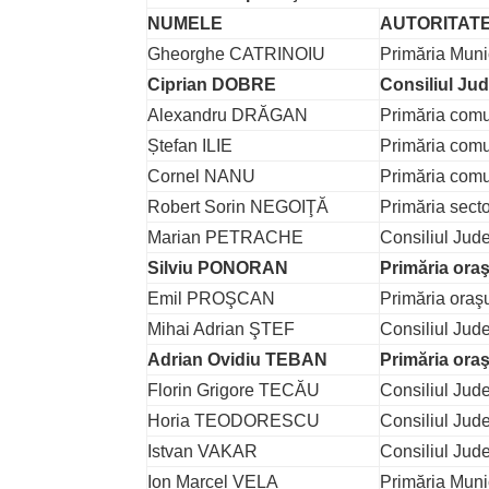
NUMELE
AUTORITAT
Gheorghe CATRINOIU
Primăria Munic
Ciprian DOBRE
Consiliul Ju
Alexandru DRĂGAN
Primăria comu
Ștefan ILIE
Primăria comu
Cornel NANU
Primăria comu
Robert Sorin NEGOIŢĂ
Primăria secto
Marian PETRACHE
Consiliul Jude
Silviu PONORAN
Primăria oraş
Emil PROŞCAN
Primăria oraşu
Mihai Adrian ŞTEF
Consiliul Jud
Adrian Ovidiu TEBAN
Primăria oraş
Florin Grigore TECĂU
Consiliul Jud
Horia TEODORESCU
Consiliul Jud
Istvan VAKAR
Consiliul Jud
Ion Marcel VELA
Primăria Muni