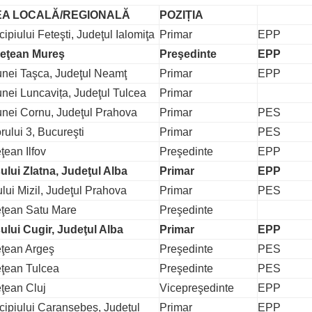
EA LOCALĂ/REGIONALĂ
POZIȚIA
ipiului Feteşti, Judeţul Ialomiţa
Primar
EPP
deţean Mureş
Preşedinte
EPP
nei Taşca, Judeţul Neamţ
Primar
EPP
nei Luncavița, Judeţul Tulcea
Primar
nei Cornu, Judeţul Prahova
Primar
PES
rului 3, Bucureşti
Primar
PES
ţean Ilfov
Preşedinte
EPP
ului Zlatna, Judeţul Alba
Primar
EPP
lui Mizil, Judeţul Prahova
Primar
PES
eţean Satu Mare
Preşedinte
ului Cugir, Judeţul Alba
Primar
EPP
eţean Argeş
Preşedinte
PES
eţean Tulcea
Preşedinte
PES
eţean Cluj
Vicepreşedinte
EPP
cipiului Caransebeş, Judeţul
Primar
EPP