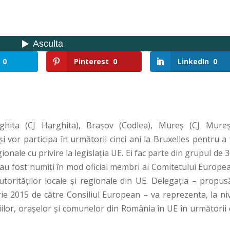
0
Pinterest
0
LinkedIn
0
rghita (CJ Harghita), Brașov (Codlea), Mureș (CJ Mureș
și vor participa în următorii cinci ani la Bruxelles pentru a
onale cu privire la legislaţia UE. Ei fac parte din grupul de 
e au fost numiți în mod oficial membri ai Comitetului Europe
utorităţilor locale şi regionale din UE. Delegația – propus
e 2015 de către Consiliul European – va reprezenta, la niv
iilor, orașelor și comunelor din România în UE în următorii 