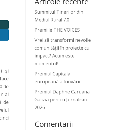
Articole recente
Summitul Tinerilor din
Mediul Rural 7.0
Premiile THE VOICES
Vrei să transformi nevoile
comunității în proiecte cu
impact? Acum este
momentul!
) și
Premiul Capitala
 face
europeană a Inovării
30 de
Premiul Daphne Caruana
an al
Galizia pentru Jurnalism
ă de
2026
elul
cinci
Comentarii