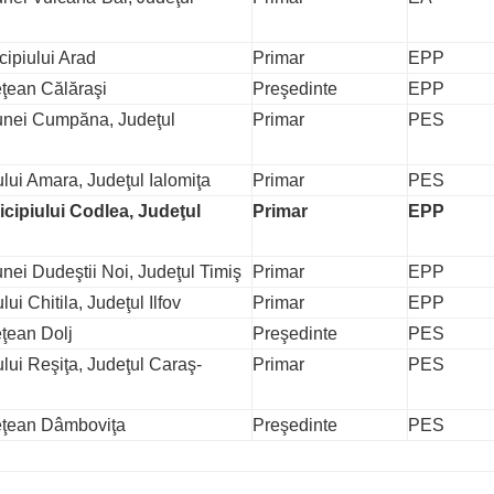
cipiului Arad
Primar
EPP
eţean Călăraşi
Preşedinte
EPP
unei Cumpăna, Judeţul
Primar
PES
lui Amara, Judeţul Ialomiţa
Primar
PES
cipiului Codlea, Judeţul
Primar
EPP
nei Dudeştii Noi, Judeţul Timiş
Primar
EPP
ui Chitila, Judeţul Ilfov
Primar
EPP
eţean Dolj
Preşedinte
PES
lui Reşiţa, Judeţul Caraş-
Primar
PES
eţean Dâmboviţa
Preşedinte
PES