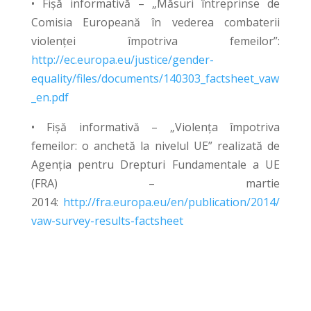
• Fișă informativă – „Măsuri întreprinse de
Comisia Europeană în vederea combaterii
violenței împotriva femeilor”:
http://ec.europa.eu/justice/gender-
equality/files/documents/140303_factsheet_vaw
_en.pdf
• Fișă informativă – „Violența împotriva
femeilor: o anchetă la nivelul UE” realizată de
Agenția pentru Drepturi Fundamentale a UE
(FRA) – martie
2014:
http://fra.europa.eu/en/publication/2014/
vaw-survey-results-factsheet