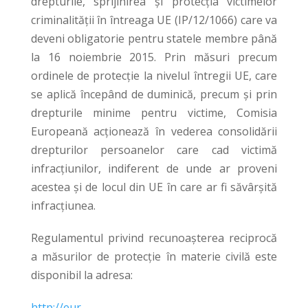
drepturile, sprijinirea și protecția victimelor
criminalității în întreaga UE (IP/12/1066) care va
deveni obligatorie pentru statele membre până
la 16 noiembrie 2015. Prin măsuri precum
ordinele de protecție la nivelul întregii UE, care
se aplică începând de duminică, precum și prin
drepturile minime pentru victime, Comisia
Europeană acționează în vederea consolidării
drepturilor persoanelor care cad victimă
infracțiunilor, indiferent de unde ar proveni
acestea și de locul din UE în care ar fi săvârșită
infracțiunea.
Regulamentul privind recunoașterea reciprocă
a măsurilor de protecție în materie civilă este
disponibil la adresa:
http://eur-