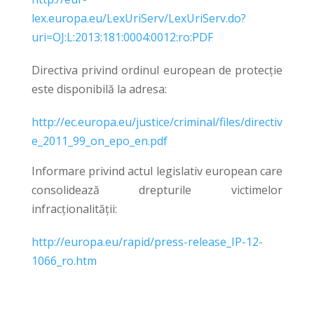
lex.europa.eu/LexUriServ/LexUriServ.do?
uri=OJ:L:2013:181:0004:0012:ro:PDF
Directiva privind ordinul european de protecție
este disponibilă la adresa:
http://ec.europa.eu/justice/criminal/files/directiv
e_2011_99_on_epo_en.pdf
Informare privind actul legislativ european care
consolidează drepturile victimelor
infracționalității:
http://europa.eu/rapid/press-release_IP-12-
1066_ro.htm