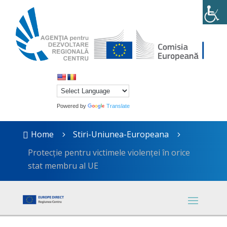
Powered by
Translate
Home
Stiri-Uniunea-Europeana

5
5
Protecție pentru victimele violenței în orice
stat membru al UE