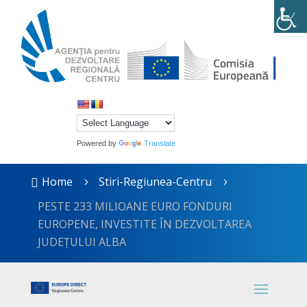
Powered by
Translate
Home
Stiri-Regiunea-Centru

5
5
PESTE 233 MILIOANE EURO FONDURI
EUROPENE, INVESTITE ÎN DEZVOLTAREA
JUDEȚULUI ALBA