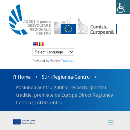
Powered by
Translate
Home
Stiri-Regiunea-Centru

5
5
Pasiunea pentru gatit și respectul pentru
tradiție, premiate de Europe Direct Regiunea
Centru și ADR Centru