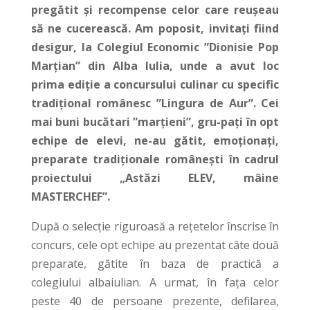
pregătit și recompense celor care reușeau
să ne cucerească. Am poposit, invitați fiind
desigur, la Colegiul Economic ”Dionisie Pop
Marțian” din Alba Iulia, unde a avut loc
prima ediție a concursului culinar cu specific
tradițional românesc ”Lingura de Aur”. Cei
mai buni bucătari ”marțieni”, gru-pați în opt
echipe de elevi, ne-au gătit, emoționați,
preparate tradiționale românești în cadrul
proiectului „Astăzi ELEV, mâine
MASTERCHEF”.
După o selecție riguroasă a rețetelor înscrise în
concurs, cele opt echipe au prezentat câte două
preparate, gătite în baza de practică a
colegiului albaiulian. A urmat, în fața celor
peste 40 de persoane prezente, defilarea,