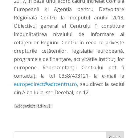
2017, în baza unui acord cadru încheiat Comisia
Europeană şi Agenţia pentru Dezvoltare
Regională Centru la începutul anului 2013.
Obiectivul general al Centrului îl constituie
îmbunătăţirea nivelului de informare al
cetăţenilor Regiunii Centru în ceea ce priveşte
drepturile cetăţenilor, legislaţia europeană,
programele de finanţare, activităţile instituţiilor
europene. Reprezentanții Centrului pot fi
contactaţi la tel 0358/403121, la e-mail la
europedirect@adrcentru.ro
, sau direct la sediul
din Alba Iulia, str. Decebal, nr. 12.
[widgetkit id=93]
Caută