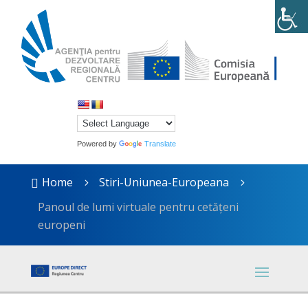
Powered by
Translate
Home
Stiri-Uniunea-Europeana

5
5
Panoul de lumi virtuale pentru cetățeni
europeni