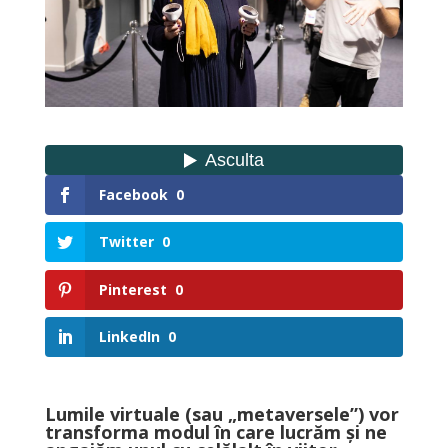
Facebook
0
Twitter
0
Pinterest
0
LinkedIn
0
Lumile virtuale (sau „metaversele”) vor
transforma modul în care lucrăm și ne