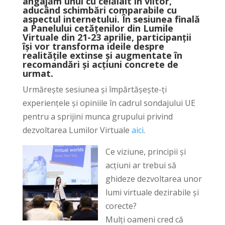
angajăm unul cu celălalt în viitor,
aducând schimbări comparabile cu
aspectul internetului. În sesiunea finală
a Panelului cetățenilor din Lumile
Virtuale din 21-23 aprilie, participanții
își vor transforma ideile despre
realitățile extinse și augmentate în
recomandări și acțiuni concrete de
urmat.
Urmărește sesiunea și împărtășește-ți
experiențele și opiniile în cadrul sondajului UE
pentru a sprijini munca grupului privind
dezvoltarea Lumilor Virtuale
aici
.
Ce viziune, principii și
acțiuni ar trebui să
ghideze dezvoltarea unor
lumi virtuale dezirabile și
corecte?
Mulți oameni cred că