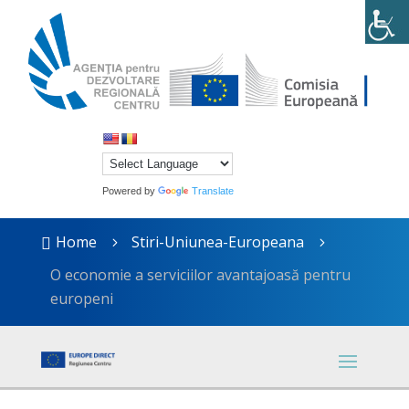
Powered by
Translate
Home
Stiri-Uniunea-Europeana

5
5
O economie a serviciilor avantajoasă pentru
europeni