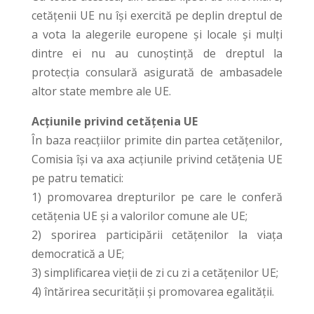
cetățenii UE nu își exercită pe deplin dreptul de
a vota la alegerile europene și locale și mulți
dintre ei nu au cunoștință de dreptul la
protecția consulară asigurată de ambasadele
altor state membre ale UE.
Acțiunile privind cetățenia UE
În baza reacțiilor primite din partea cetățenilor,
Comisia își va axa acțiunile privind cetățenia UE
pe patru tematici:
1) promovarea drepturilor pe care le conferă
cetățenia UE și a valorilor comune ale UE;
2) sporirea participării cetățenilor la viața
democratică a UE;
3) simplificarea vieții de zi cu zi a cetățenilor UE;
4) întărirea securității și promovarea egalității.