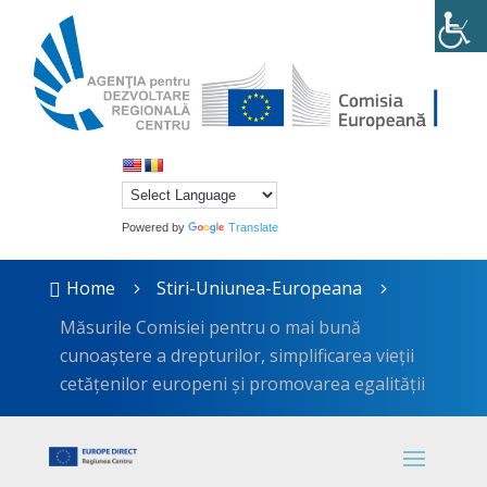
Powered by
Translate
Home
Stiri-Uniunea-Europeana

5
5
Măsurile Comisiei pentru o mai bună
cunoaștere a drepturilor, simplificarea vieții
cetățenilor europeni și promovarea egalității