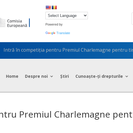
Powered by
Translate
Intră în competiţia pentru Premiul Charlemagne pentru tin
5
Home
Despre noi
Știri
Cunoaște-ți drepturile
entru Premiul Charlemagne pent