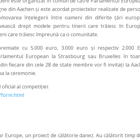
peni este organizat în comun de către Parlamentul Europea
ne din Aachen și este acordat proiectelor realizate de pers
omovarea înțelegerii între oameni din diferite țări europ
rvească drept modele pentru tinerii care trăiesc în Europ
eni care trăiesc împreună ca o comunitate.
 premiate cu 5.000 euro, 3.000 euro și respectiv 2.000 E
e Parlamentul European la Strasbourg sau Bruxelles în toa
in fiecare din cele 28 de state membre vor fi invitați la Aa
pa la ceremonie.
oficial al competiţiei:
/form.html
ur Europe, un proiect de călătorie danez. Au călătorit timp 