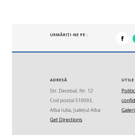
URMĂRIŢI-NE PE :
ADRESĂ
UTILE
Str. Decebal, Nr. 12
Politi
Cod postal 510093,
confid
Alba Iulia, Județul Alba
Galeri
Get Directions