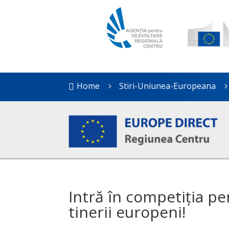
Home
Stiri-Uniunea-Europeana

5
Intră în competiţia p
tinerii europeni!