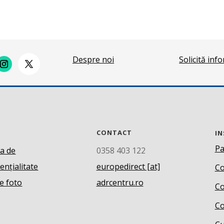
Despre noi
Solicită inf
CONTACT
IN
Pa
ca de
0358 403 122
ențialitate
europedirect [at]
Co
e foto
adrcentru.ro
Co
Co