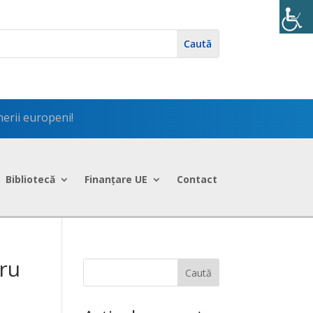
erii europeni!
Bibliotecă
Finanțare UE
Contact
ru
Caută