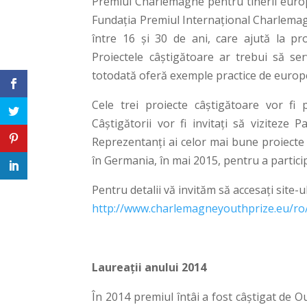
Premiul Charlemagne pentru tinerii euro
Fundația Premiul Internațional Charlemag
între 16 și 30 de ani, care ajută la pr
Proiectele câștigătoare ar trebui să se
totodată oferă exemple practice de europ
Cele trei proiecte câștigătoare vor fi
Câștigătorii vor fi invitați să vizitez
Reprezentanți ai celor mai bune proiecte d
în Germania, în mai 2015, pentru a partici
Pentru detalii vă invităm să accesaţi site-ul 
http://www.charlemagneyouthprize.eu/ro
Laureații anului 2014
În 2014 premiul întâi a fost câștigat de O