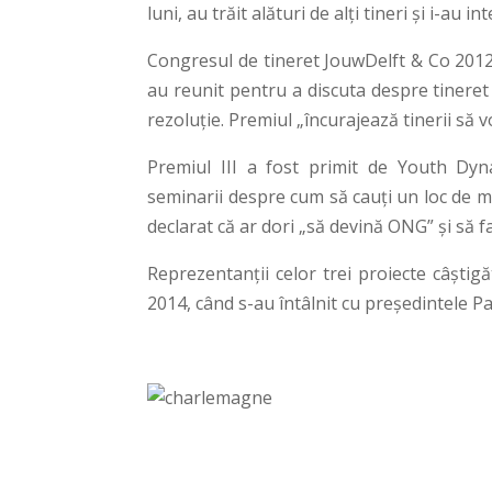
luni, au trăit alături de alți tineri și i-au 
Congresul de tineret JouwDelft & Co 2012 
au reunit pentru a discuta despre tineret
rezoluție. Premiul „încurajează tinerii să v
Premiul III a fost primit de Youth Dyn
seminarii despre cum să cauți un loc de mu
declarat că ar dori „să devină ONG” și să fa
Reprezentanții celor trei proiecte câștig
2014, când s-au întâlnit cu președintele P