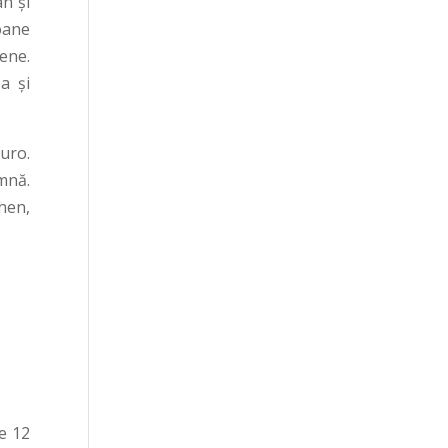
n și
oane
ene.
a și
uro.
mnă.
chen,
de 12