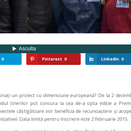
0
Pinterest
0
LinkedIn
0
stionați un proiect cu dimensiune europeană? De la 2 decemb
ul tinerilor pot concura la cea de-a opta ediție a Premi
iectele câștigătoare vor beneficia de recunoaștere și acope
ițiativei. Data limită pentru înscriere este 2 februarie 2015.