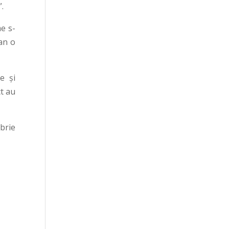
”.
me s-
ean o
e și
ct au
mbrie