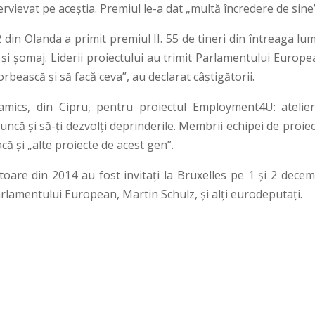
intervievat pe aceștia. Premiul le-a dat „multă încredere de sine
din Olanda a primit premiul II. 55 de tineri din întreaga lu
 și șomaj. Liderii proiectului au trimit Parlamentului Europ
orbească și să facă ceva”, au declarat câştigătorii.
amics, din Cipru, pentru proiectul Employment4U: atelier
ncă și să-ți dezvolți deprinderile. Membrii echipei de proie
că și „alte proiecte de acest gen”.
ătoare din 2014 au fost invitați la Bruxelles pe 1 și 2 dece
arlamentului European, Martin Schulz, și alți eurodeputați.