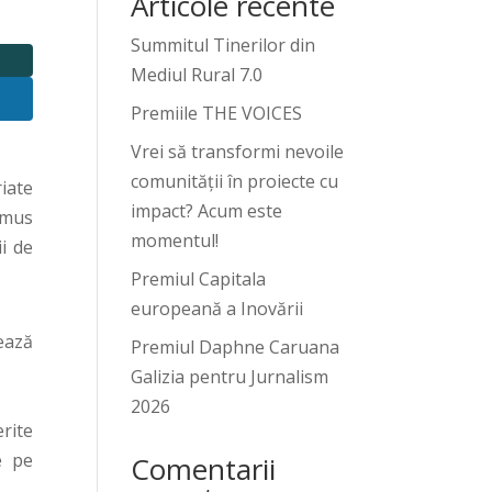
Articole recente
Summitul Tinerilor din
Mediul Rural 7.0
Premiile THE VOICES
Vrei să transformi nevoile
comunității în proiecte cu
iate
impact? Acum este
smus
momentul!
i de
Premiul Capitala
europeană a Inovării
rează
Premiul Daphne Caruana
Galizia pentru Jurnalism
2026
rite
e pe
Comentarii