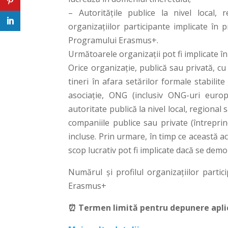
– Autoritățile publice la nivel local,
organizațiilor participante implicate în pr
Programului Erasmus+.
Următoarele organizații pot fi implicate în 
Orice organizație, publică sau privată, cu 
tineri în afara setărilor formale stabili
asociație, ONG (inclusiv ONG-uri europ
autoritate publică la nivel local, regional
companiile publice sau private (întreprinde
incluse. Prin urmare, în timp ce această ac
scop lucrativ pot fi implicate dacă se dem
Numărul și profilul organizațiilor parti
Erasmus+
⏰
Termen limită pentru depunere aplica