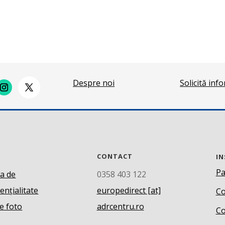
Despre noi
Solicită inf
CONTACT
IN
Pa
ca de
0358 403 122
ențialitate
europedirect [at]
Co
e foto
adrcentru.ro
Co