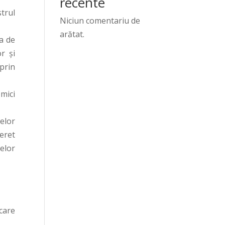
recente
strul
Niciun comentariu de
arătat.
ea de
r și
prin
mici
țelor
neret
elor
care