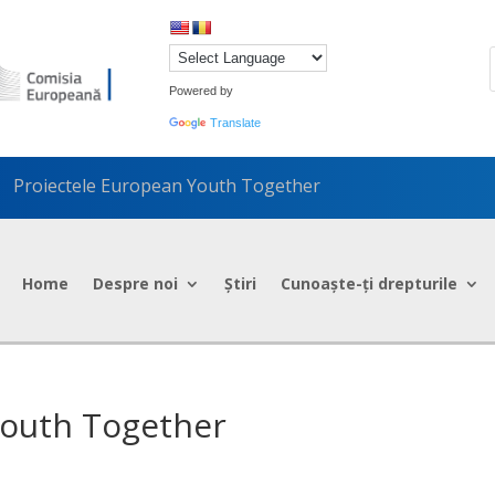
Powered by
Translate
Proiectele European Youth Together
5
Home
Despre noi
Știri
Cunoaște-ți drepturile
Youth Together