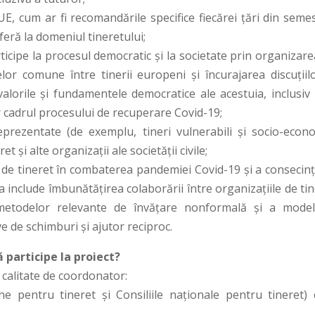
UE, cum ar fi recomandările specifice fiecărei țări din seme
eră la domeniul tineretului;
rticipe la procesul democratic și la societate prin organizar
lor comune între tinerii europeni și încurajarea discuțiilo
valorile și fundamentele democratice ale acestuia, inclusiv 
or cadrul procesului de recuperare Covid-19;
prezentate (de exemplu, tineri vulnerabili și socio-econo
et și alte organizații ale societății civile;
le de tineret în combaterea pandemiei Covid-19 și a consecin
a include îmbunătățirea colaborării între organizațiile de ti
a metodelor relevante de învățare nonformală și a model
e de schimburi și ajutor reciproc.
ă participe la proiect?
 calitate de coordonator:
e pentru tineret și Consiliile naționale pentru tineret) 