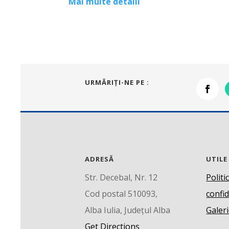
Mai multe detalii
URMĂRIŢI-NE PE :
ADRESĂ
UTILE
Str. Decebal, Nr. 12
Politi
Cod postal 510093,
confid
Alba Iulia, Județul Alba
Galeri
Get Directions