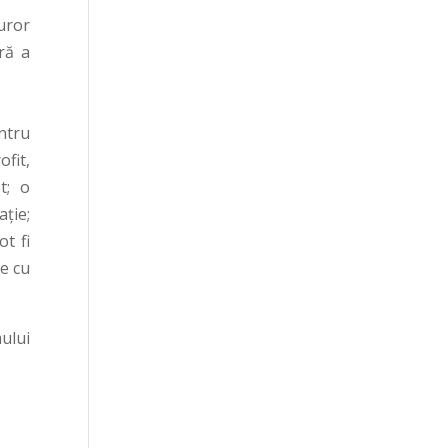
uror
ară a
entru
fit,
t; o
ație;
ot fi
le cu
ului