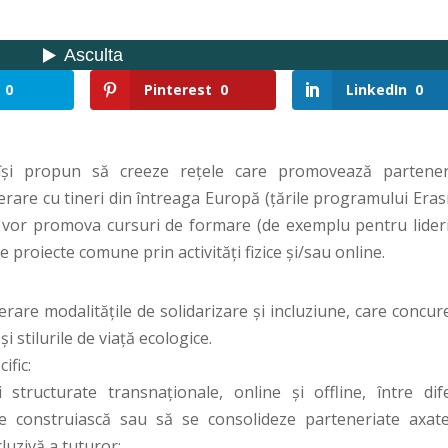
0
Pinterest
0
LinkedIn
0
și propun să creeze rețele care promovează partener
erare cu tineri din întreaga Europă (țările programului Era
, vor promova cursuri de formare (de exemplu pentru lideri
ze proiecte comune prin activități fizice și/sau online.
derare modalitățile de solidarizare și incluziune, care concu
și stilurile de viață ecologice.
ific:
tructurate transnaționale, online și offline, între dife
 se construiască sau să se consolideze parteneriate axat
cluzivă a tuturor;