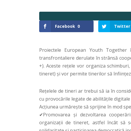
Facebook
0
Twitter
Proiectele European Youth Together î
transfrontaliere derulate în strânsă coop
+). Aceste rețele vor organiza schimburi
tineret) și vor permite tinerilor să înființe
Rețelele de tineri ar trebui să ia în consi
cu provocările legate de abilitățile digitale 
Acțiunea urmărește să sprijine în mod spec
✔Promovarea și dezvoltarea cooperării s
organizații de tineret, astfel încât să
solidaritate și participarea democratică in