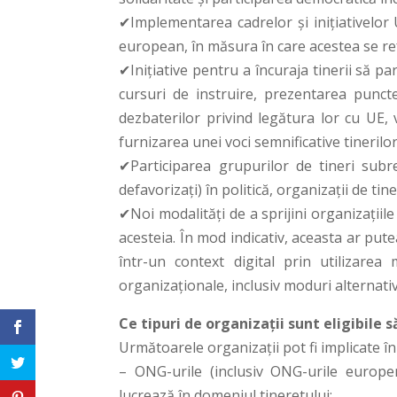
✔Implementarea cadrelor și inițiativelor 
european, în măsura în care acestea se ref
✔Inițiative pentru a încuraja tinerii să pa
cursuri de instruire, prezentarea puncte
dezbaterilor privind legătura lor cu UE, 
furnizarea unei voci semnificative tineril
✔Participarea grupurilor de tineri subre
defavorizați) în politică, organizații de tiner
✔Noi modalități de a sprijini organizații
acesteia. În mod indicativ, aceasta ar pute
într-un context digital prin utilizare
organizaționale, inclusiv moduri alternativ
Ce tipuri de organizații sunt eligibile s
Următoarele organizații pot fi implicate în
– ONG-urile (inclusiv ONG-urile europen
lucrează în domeniul tineretului;