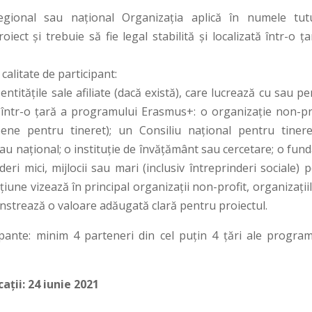
 regional sau național Organizația aplică în numele tut
oiect și trebuie să fie legal stabilită și localizată într-o ț
calitate de participant:
entitățile sale afiliate (dacă există), care lucrează cu sau p
te într-o țară a programului Erasmus+: o organizație non-pro
ene pentru tineret); un Consiliu național pentru tinere
 sau național; o instituție de învățământ sau cercetare; o fund
ri mici, mijlocii sau mari (inclusiv întreprinderi sociale) p
țiune vizează în principal organizații non-profit, organizații
onstrează o valoare adăugată clară pentru proiectul.
cipante: minim 4 parteneri din cel puțin 4 țări ale program
ții: 24 iunie 2021