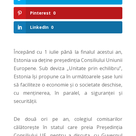
Pinterest
0
LinkedIn
0
Începând cu 1 iulie până la finalul acestui an,
Estonia va deține președinția Consiliului Uniunii
Europene. Sub deviza „Unitate prin echilibru”,
Estonia își propune ca în următoarele șase luni
să faciliteze o economie și o societate deschise,
cu menținerea, în paralel, a siguranței și
securității.
De două ori pe an, colegiul comisarilor
călătorește în statul care preia Președinția
Consiliului UE, pentru a discuta, cu Guvernul