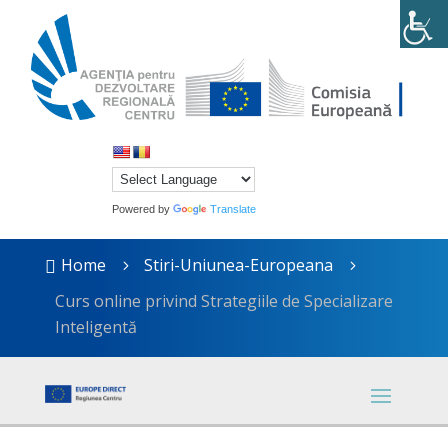
Powered by
Translate
Home
Stiri-Uniunea-Europeana

5
5
Curs online privind Strategiile de Specializare
Inteligentă