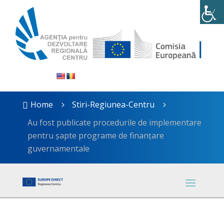
Home
Stiri-Regiunea-Centru

5
5
Au fost publicate procedurile de implementare
pentru șapte programe de finanțare
guvernamentale