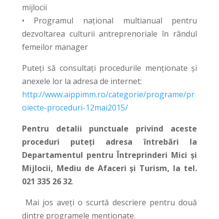
mijlocii
• Programul naţional multianual pentru
dezvoltarea culturii antreprenoriale în rândul
femeilor manager
Puteți să consultați procedurile menționate și
anexele lor la adresa de internet:
http://www.aippimm.ro/categorie/programe/pr
oiecte-proceduri-12mai2015/
Pentru detalii punctuale privind aceste
proceduri puteți adresa întrebări la
Departamentul pentru Întreprinderi Mici și
Mijlocii, Mediu de Afaceri și Turism
, la tel.
021 335 26 32
.
Mai jos aveți o scurtă descriere pentru două
dintre programele menționate.