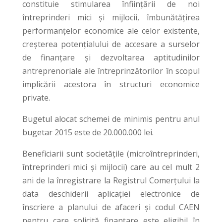
constituie stimularea înfiinţării de noi
întreprinderi mici şi mijlocii, îmbunătăţirea
performanţelor economice ale celor existente,
creşterea potenţialului de accesare a surselor
de finanţare şi dezvoltarea aptitudinilor
antreprenoriale ale întreprinzătorilor în scopul
implicării acestora în structuri economice
private.
Bugetul alocat schemei de minimis pentru anul
bugetar 2015 este de 20.000.000 lei.
Beneficiarii sunt societăţile (microîntreprinderi,
întreprinderi mici şi mijlocii) care au cel mult 2
ani de la înregistrare la Registrul Comerţului la
data deschiderii aplicaţiei electronice de
înscriere a planului de afaceri și codul CAEN
pentru care solicită finanţare este eligibil în