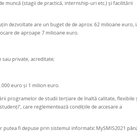
 muncă (stagii de practică, internship-uri etc.) și facilitării
țin dezvoltate are un buget de de aprox. 62 milioane euro, i
 alocare de aproape 7 milioane euro.
 sau private, acreditate;
1.000 euro și 1 milion euro.
i programelor de studii terțiare de înaltă calitate, flexibile 
i studenți“, care reglementează condițiile de accesare a
 vor putea fi depuse prin sistemul informatic MySMIS2021 pân