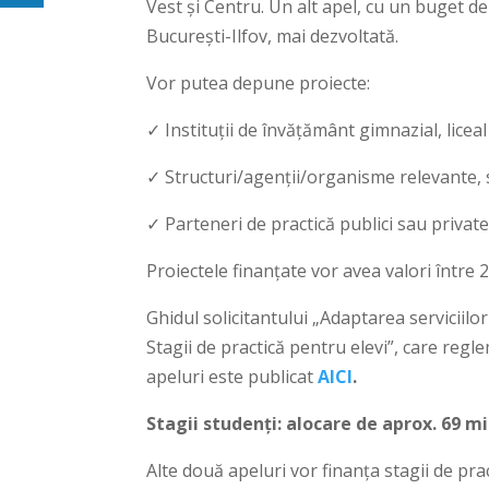
Vest și Centru. Un alt apel, cu un buget d
București-Ilfov, mai dezvoltată.
Vor putea depune proiecte:
✓ Instituții de învățământ gimnazial, liceal 
✓ Structuri/agenții/organisme relevante,
✓ Parteneri de practică publici sau private
Proiectele finanțate vor avea valori între 
Ghidul solicitantului „Adaptarea serviciilo
Stagii de practică pentru elevi”, care reg
apeluri este publicat
AICI
.
Stagii studenți: alocare de aprox. 69 m
Alte două apeluri vor finanța stagii de prac