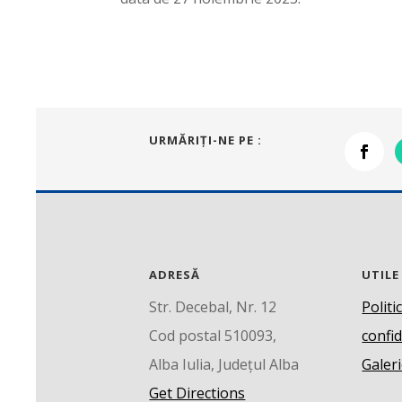
URMĂRIŢI-NE PE :
ADRESĂ
UTILE
Str. Decebal, Nr. 12
Politi
Cod postal 510093,
confid
Alba Iulia, Județul Alba
Galeri
Get Directions