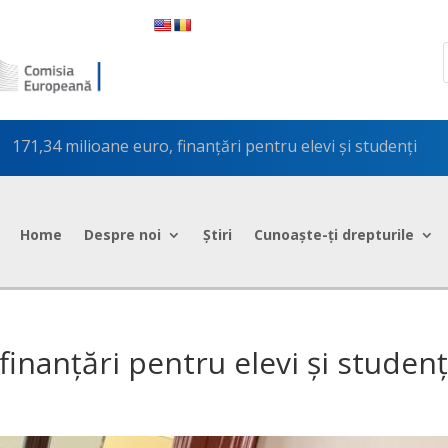
171,34 milioane euro, finanțări pentru elevi și studenți
5
Home
Despre noi
Știri
Cunoaște-ți drepturile
finanțări pentru elevi și studenț