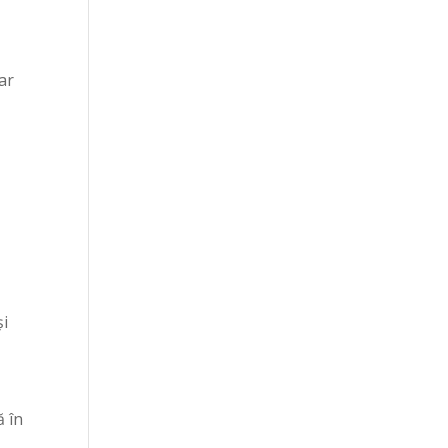
ar
și
ă în