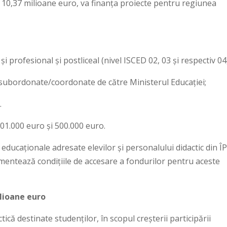
e 10,37 milioane euro, va finanța proiecte pentru regiunea
și profesional și postliceal (nivel ISCED 02, 03 și respectiv 04
 subordonate/coordonate de către Ministerul Educației;
.
201.000 euro și 500.000 euro.
r educaționale adresate elevilor și personalului didactic din Î
lementează condițiile de accesare a fondurilor pentru aceste
ilioane euro
tică destinate studenților, în scopul creșterii participării