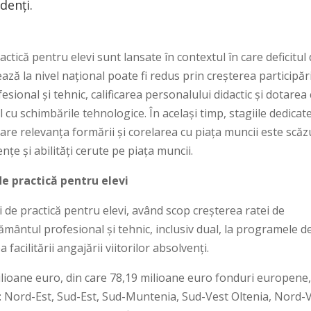
denți.
actică pentru elevi sunt lansate în contextul în care deficitul
ază la nivel național poate fi redus prin creșterea participări
esional și tehnic, calificarea personalului didactic și dotarea
cu schimbările tehnologice. În același timp, stagiile dedicat
care relevanța formării și corelarea cu piața muncii este scăz
nțe și abilități cerute pe piața muncii.
de practică pentru elevi
i de practică pentru elevi, având scop creșterea ratei de
ățământul profesional și tehnic, inclusiv dual, la programele d
 facilitării angajării viitorilor absolvenți.
lioane euro, din care 78,19 milioane euro fonduri europene,
: Nord-Est, Sud-Est, Sud-Muntenia, Sud-Vest Oltenia, Nord-V