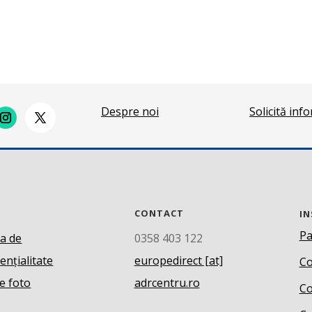
Despre noi
Solicită inf
CONTACT
IN
Pa
ca de
0358 403 122
ențialitate
europedirect [at]
Co
e foto
adrcentru.ro
Co