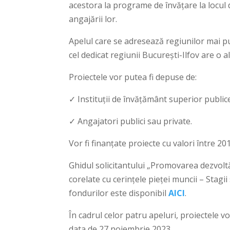
acestora la programe de învățare la locul de
angajării lor.
Apelul care se adresează regiunilor mai pu
cel dedicat regiunii București-Ilfov are o
Proiectele vor putea fi depuse de:
✓ Instituții de învăţământ superior publice
✓ Angajatori publici sau private.
Vor fi finanțate proiecte cu valori între 20
Ghidul solicitantului „Promovarea dezvoltări
corelate cu cerințele pieței muncii – Stagi
fondurilor este disponibil
AICI
.
În cadrul celor patru apeluri, proiectele
data de 27 noiembrie 2023.