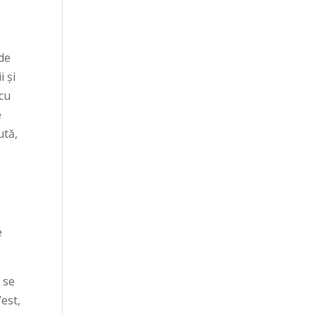
 de
i și
 cu
e
ută,
e
 se
est,