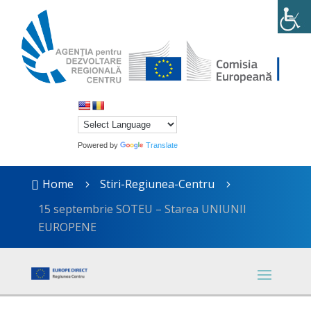
Powered by
Translate
Home
Stiri-Regiunea-Centru

5
5
15 septembrie SOTEU – Starea UNIUNII
EUROPENE